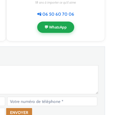
18 ans à importer ce qu'il aime
📲 06 50 60 70 06
💬 WhatsApp