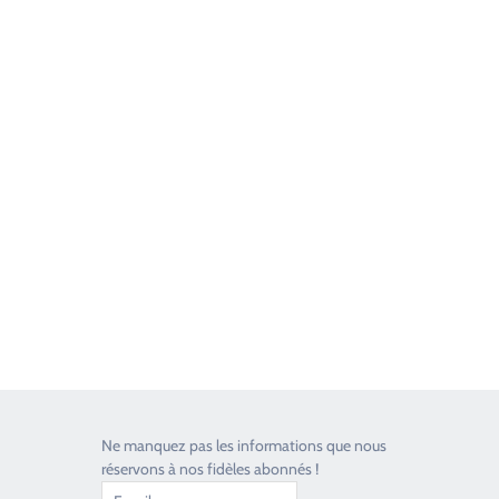
Good Timers Assistance
Toujours heureux d'aider les passionnés
Ne manquez pas les informations que nous
réservons à nos fidèles abonnés !