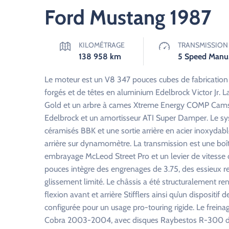
Ford Mustang 1987
KILOMÉTRAGE
TRANSMISSION
138 958
km
5 
Le moteur est un V8 347 pouces cubes de fabrication 
forgés et de têtes en aluminium Edelbrock Victor Jr. L
Gold et un arbre à cames Xtreme Energy COMP Cams
Edelbrock et un amortisseur ATI Super Damper. Le s
céramisés BBK et une sortie arrière en acier inoxydab
arrière sur dynamomètre. La transmission est une boî
embrayage McLeod Street Pro et un levier de vitesse c
pouces intègre des engrenages de 3.75, des essieux r
glissement limité. Le châssis a été structuralement r
flexion avant et arrière Stifflers ainsi qu’un dispositi
configurée pour un usage pro-touring rigide. Le frein
Cobra 2003-2004, avec disques Raybestos R-300 de 13