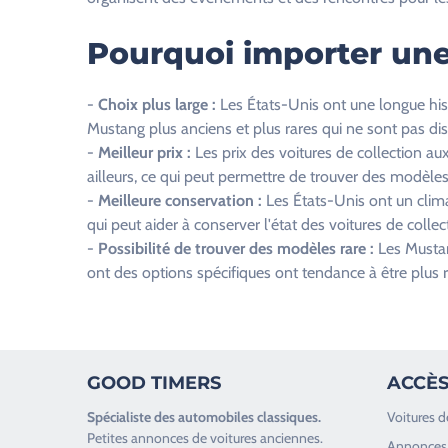
h
a
Pourquoi importer une
m
p
-
Choix plus large :
Les États-Unis ont une longue his
v
Mustang plus anciens et plus rares qui ne sont pas dis
i
-
Meilleur prix :
Les prix des voitures de collection a
d
ailleurs, ce qui peut permettre de trouver des modèles
e
-
Meilleure conservation :
Les États-Unis ont un climat
.
qui peut aider à conserver l'état des voitures de collec
-
Possibilité de trouver des modèles rare :
Les Mustang
ont des options spécifiques ont tendance à être plus 
GOOD TIMERS
ACCÈS
Spécialiste des
automobiles classiques
.
Voitures d
Petites annonces de
voitures anciennes
.
Annonces 