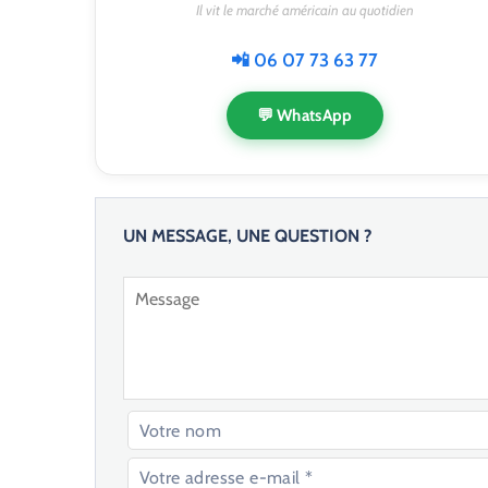
Il vit le marché américain au quotidien
📲 06 07 73 63 77
💬 WhatsApp
UN MESSAGE, UNE QUESTION ?