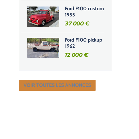
Ford F100 custom
1955
37 000
€
Ford F100 pickup
1962
12 000
€
VOIR TOUTES LES ANNONCES