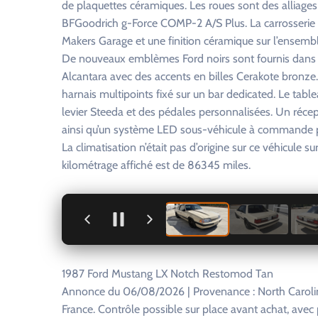
de plaquettes céramiques. Les roues sont des alliag
BFGoodrich g-Force COMP-2 A/S Plus. La carrosserie 
Makers Garage et une finition céramique sur l’ensemble
De nouveaux emblèmes Ford noirs sont fournis dans le 
Alcantara avec des accents en billes Cerakote bronze
harnais multipoints fixé sur un bar dedicated. Le ta
levier Steeda et des pédales personnalisées. Un réce
ainsi qu’un système LED sous-véhicule à commande pa
La climatisation n’était pas d’origine sur ce véhicule s
kilométrage affiché est de 86345 miles.
+
1987 Ford Mustang LX Notch Restomod Tan
Annonce du 06/08/2026 | Provenance : North Carolin
France. Contrôle possible sur place avant achat, ave