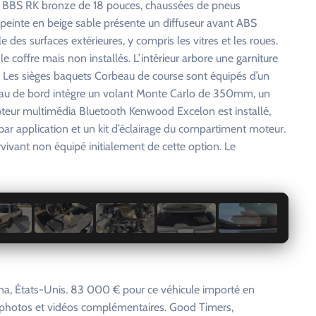
es BBS RK bronze de 18 pouces, chaussées de pneus
peinte en beige sable présente un diffuseur avant ABS
 des surfaces extérieures, y compris les vitres et les roues.
coffre mais non installés. L’intérieur arbore une garniture
. Les sièges baquets Corbeau de course sont équipés d’un
bleau de bord intègre un volant Monte Carlo de 350mm, un
pteur multimédia Bluetooth Kenwood Excelon est installé,
r application et un kit d’éclairage du compartiment moteur.
urvivant non équipé initialement de cette option. Le
1 / 29
a, États-Unis. 83 000 € pour ce véhicule importé en
c photos et vidéos complémentaires. Good Timers,