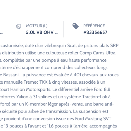
MOTEUR (L)
RÉFÉRENCE
Speed Manuelle
5.0L V8 OHV 16V FI Engine
#33356657
customisée, doté d’un vilebrequin Scat, de pistons plats SRP
a distribution utilise une culbuteuse roller Comp Cams Ultra
, complétée par une pompe à eau haute performance
ystème d’échappement comprend des collecteurs longs
le Bassani. La puissance est évaluée à 401 chevaux aux roues
te manuelle Tremec TKX à cinq vitesses, associée à un
ourt Hanlon Motorsports. Le différentiel arrière Ford 8.8
enforcés Yukon à 31 splines et un système Traction-Lok à
enforcé par un K-member léger après-vente, une barre anti-
f de sécurité pour arbre de transmission. La suspension est
age provient d’une conversion issue des Ford Mustang SVT
 pouces à l’avant et 11.6 pouces à l’arrière, accompagnés