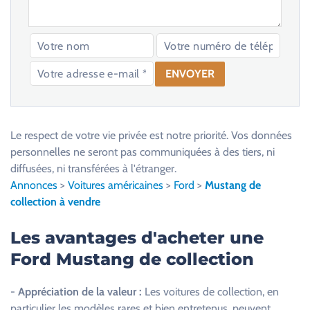
V
e
u
Le respect de votre vie privée est notre priorité. Vos données
i
personnelles ne seront pas communiquées à des tiers, ni
l
diffusées, ni transférées à l'étranger.
l
Annonces
>
Voitures américaines
>
Ford
>
Mustang de
e
collection à vendre
z
l
Les avantages d'acheter une
a
Ford Mustang de collection
i
s
-
Appréciation de la valeur :
Les voitures de collection, en
s
particulier les modèles rares et bien entretenus, peuvent