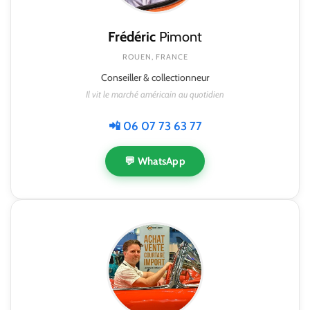
Frédéric
Pimont
ROUEN, FRANCE
Conseiller & collectionneur
Il vit le marché américain au quotidien
📲 06 07 73 63 77
💬 WhatsApp