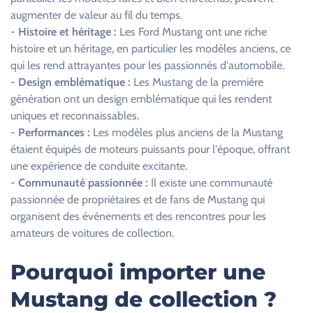
e
augmenter de valeur au fil du temps.
r
-
Histoire et héritage :
Les Ford Mustang ont une riche
c
histoire et un héritage, en particulier les modèles anciens, ce
e
qui les rend attrayantes pour les passionnés d'automobile.
c
-
Design emblématique :
Les Mustang de la première
h
génération ont un design emblématique qui les rendent
a
uniques et reconnaissables.
m
-
Performances :
Les modèles plus anciens de la Mustang
p
étaient équipés de moteurs puissants pour l'époque, offrant
v
une expérience de conduite excitante.
i
-
Communauté passionnée :
Il existe une communauté
d
passionnée de propriétaires et de fans de Mustang qui
e
organisent des événements et des rencontres pour les
.
amateurs de voitures de collection.
Pourquoi importer une
Mustang de collection ?