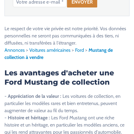
V
e
u
Le respect de votre vie privée est notre priorité. Vos données
i
personnelles ne seront pas communiquées à des tiers, ni
l
diffusées, ni transférées à l'étranger.
l
Annonces
>
Voitures américaines
>
Ford
>
Mustang de
e
collection à vendre
z
l
Les avantages d'acheter une
a
Ford Mustang de collection
i
s
-
Appréciation de la valeur :
Les voitures de collection, en
s
particulier les modèles rares et bien entretenus, peuvent
e
augmenter de valeur au fil du temps.
r
-
Histoire et héritage :
Les Ford Mustang ont une riche
c
histoire et un héritage, en particulier les modèles anciens, ce
e
qui les rend attrayantes pour les passionnés d'automobile.
c