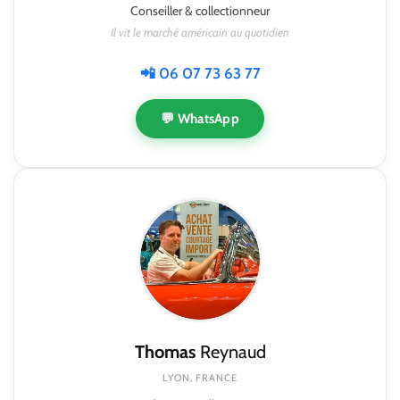
Conseiller & collectionneur
Il vit le marché américain au quotidien
📲 06 07 73 63 77
💬 WhatsApp
Thomas
Reynaud
LYON, FRANCE