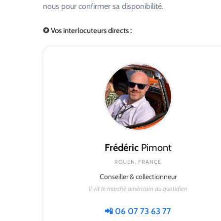
nous pour confirmer sa disponibilité.
✪ Vos interlocuteurs directs :
Frédéric
Pimont
ROUEN, FRANCE
Conseiller & collectionneur
Il vit le marché américain au quotidien
📲 06 07 73 63 77