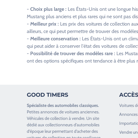
p
-
Choix plus large :
Les États-Unis ont une longue his
v
Mustang plus anciens et plus rares qui ne sont pas dis
i
-
Meilleur prix :
Les prix des voitures de collection a
d
ailleurs, ce qui peut permettre de trouver des modèles
e
-
Meilleure conservation :
Les États-Unis ont un climat
.
qui peut aider à conserver l'état des voitures de collec
-
Possibilité de trouver des modèles rare :
Les Mustang
ont des options spécifiques ont tendance à être plus 
GOOD TIMERS
ACCÈS
Spécialiste des
automobiles classiques
.
Voitures d
Petites annonces de
voitures anciennes
.
Annonces 
Véhicules de collection
à vendre. Un site
Importatio
dédié aux collectionneurs d’
automobiles
d’époque
leur permettant d’acheter des
Vendre une
voitures de collection en toute confiance.