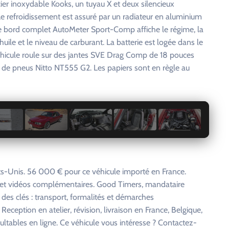
er inoxydable Kooks, un tuyau X et deux silencieux
refroidissement est assuré par un radiateur en aluminium
de bord complet AutoMeter Sport-Comp affiche le régime, la
’huile et le niveau de carburant. La batterie est logée dans le
éhicule roule sur des jantes SVE Drag Comp de 18 pouces
es de pneus Nitto NT555 G2. Les papiers sont en règle au
1 / 29
s-Unis. 56 000 € pour ce véhicule importé en France.
s et vidéos complémentaires. Good Timers, mandataire
 des clés : transport, formalités et démarches
eception en atelier, révision, livraison en France, Belgique,
ltables en ligne. Ce véhicule vous intéresse ? Contactez-