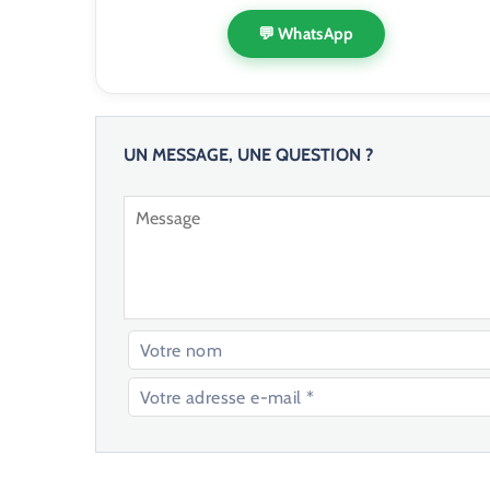
💬 WhatsApp
UN MESSAGE, UNE QUESTION ?
V
e
u