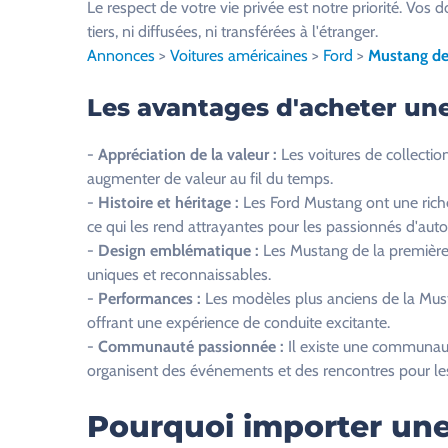
Le respect de votre vie privée est notre priorité. V
i
tiers, ni diffusées, ni transférées à l'étranger.
l
Annonces
>
Voitures américaines
>
Ford
>
Mustang de 
l
e
Les avantages d'acheter un
z
l
-
Appréciation de la valeur :
Les voitures de collection
a
augmenter de valeur au fil du temps.
i
-
Histoire et héritage :
Les Ford Mustang ont une riche 
s
ce qui les rend attrayantes pour les passionnés d'aut
s
-
Design emblématique :
Les Mustang de la première
e
uniques et reconnaissables.
r
-
Performances :
Les modèles plus anciens de la Must
c
offrant une expérience de conduite excitante.
e
-
Communauté passionnée :
Il existe une communaut
c
organisent des événements et des rencontres pour les
h
a
Pourquoi importer une
m