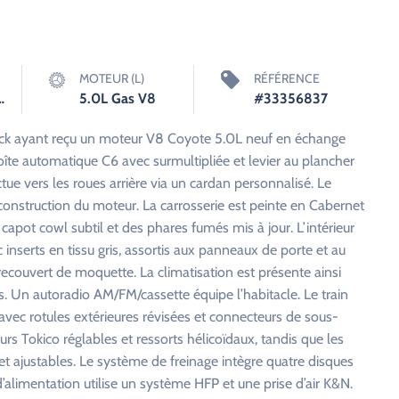
MOTEUR (L)
RÉFÉRENCE
tomatique
5.0L Gas V8
#33356837
ck ayant reçu un moteur V8 Coyote 5.0L neuf en échange
oîte automatique C6 avec surmultipliée et levier au plancher
ue vers les roues arrière via un cardan personnalisé. Le
construction du moteur. La carrosserie est peinte en Cabernet
capot cowl subtil et des phares fumés mis à jour. L’intérieur
nserts en tissu gris, assortis aux panneaux de porte et au
recouvert de moquette. La climatisation est présente ainsi
tes. Un autoradio AM/FM/cassette équipe l’habitacle. Le train
avec rotules extérieures révisées et connecteurs de sous-
rs Tokico réglables et ressorts hélicoïdaux, tandis que les
et ajustables. Le système de freinage intègre quatre disques
t d’alimentation utilise un système HFP et une prise d’air K&N.