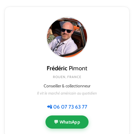
Frédéric
Pimont
ROUEN, FRANCE
Conseiller & collectionneur
Il vit le marché américain au quotidien
📲 06 07 73 63 77
💬 WhatsApp