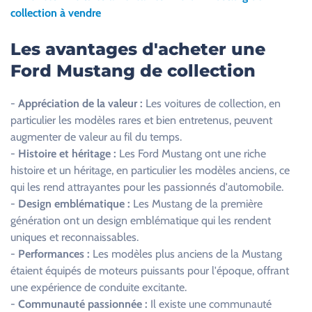
e
collection à vendre
z
l
Les avantages d'acheter une
a
Ford Mustang de collection
i
s
-
Appréciation de la valeur :
Les voitures de collection, en
s
particulier les modèles rares et bien entretenus, peuvent
e
augmenter de valeur au fil du temps.
r
-
Histoire et héritage :
Les Ford Mustang ont une riche
c
histoire et un héritage, en particulier les modèles anciens, ce
e
qui les rend attrayantes pour les passionnés d'automobile.
c
-
Design emblématique :
Les Mustang de la première
h
génération ont un design emblématique qui les rendent
a
uniques et reconnaissables.
m
-
Performances :
Les modèles plus anciens de la Mustang
p
étaient équipés de moteurs puissants pour l'époque, offrant
v
une expérience de conduite excitante.
i
-
Communauté passionnée :
Il existe une communauté
d