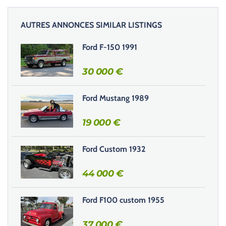
a
i
AUTRES ANNONCES SIMILAR LISTINGS
s
s
Ford F-150 1991
e
r
30 000
€
c
e
Ford Mustang 1989
c
h
19 000
€
a
m
Ford Custom 1932
p
v
44 000
€
i
d
e
Ford F100 custom 1955
.
37 000
€