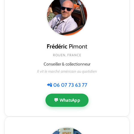
Frédéric
Pimont
ROUEN, FRANCE
Conseiller & collectionneur
Il vit le marché américain au quotidien
📲 06 07 73 63 77
💬 WhatsApp