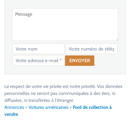
V
e
u
Le respect de votre vie privée est notre priorité. Vos données
i
personnelles ne seront pas communiquées à des tiers, ni
l
diffusées, ni transférées à l'étranger.
l
Annonces
>
Voitures américaines
>
Ford de collection à
e
vendre
z
l