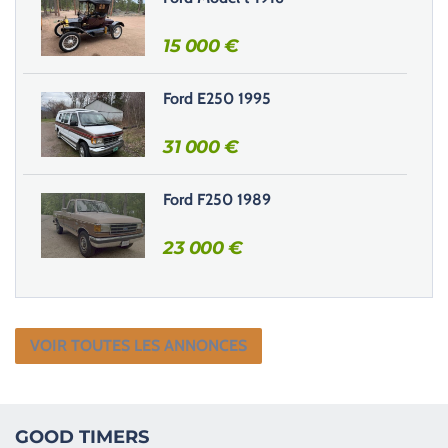
v
15 000
€
i
d
e
Ford E250 1995
.
31 000
€
Ford F250 1989
23 000
€
VOIR TOUTES LES ANNONCES
GOOD TIMERS