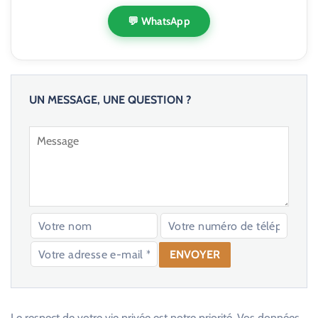
💬 WhatsApp
UN MESSAGE, UNE QUESTION ?
V
e
u
Le respect de votre vie privée est notre priorité. Vos données