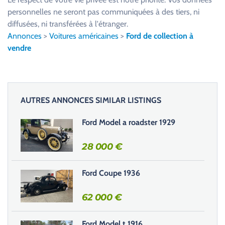
i
personnelles ne seront pas communiquées à des tiers, ni
l
diffusées, ni transférées à l'étranger.
l
Annonces
>
Voitures américaines
>
Ford de collection à
e
vendre
z
l
a
i
AUTRES ANNONCES SIMILAR LISTINGS
s
s
Ford Model a roadster 1929
e
r
28 000
€
c
e
Ford Coupe 1936
c
h
62 000
€
a
m
Ford Model t 1916
p