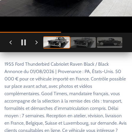
1955 Ford Thunderbird Cabriolet Raven Black / Black
Annonce du 01/08/2026 | Provenance : PA, États-Unis. 50
000 € pour ce véhicule importé en France. Contrôle possible
sur place avant achat, avec photos et vidéos
complémentaires. Good Timers, mandataire français, vous
accompagne de la sélection à la remise des clés : transport,
formalités et démarches d’immatriculation compris. Délai
moyen : 7 semaines. Reception en atelier, révision, livraison
en France, Belgique, Suisse et Luxembourg, sur demande. Avis
clients consultables en ligne. Ce véhicule vous intéresse ?