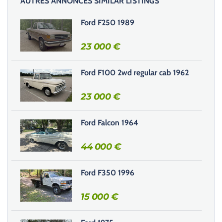
AUTRES ANNONCES SIMILAR LISTINGS
s
s
Ford F250 1989
e
r
23 000
€
c
e
Ford F100 2wd regular cab 1962
c
h
23 000
€
a
m
Ford Falcon 1964
p
v
44 000
€
i
d
e
Ford F350 1996
.
15 000
€