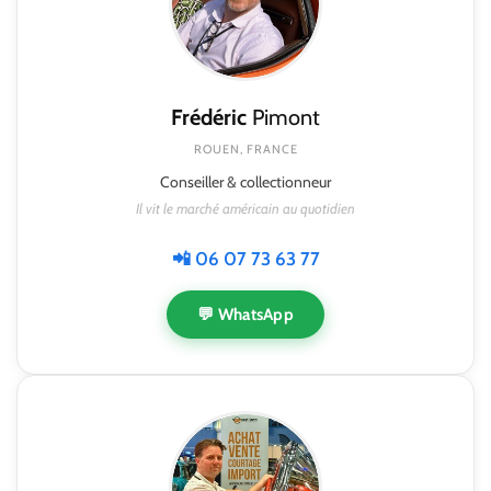
Frédéric
Pimont
ROUEN, FRANCE
Conseiller & collectionneur
Il vit le marché américain au quotidien
📲 06 07 73 63 77
💬 WhatsApp