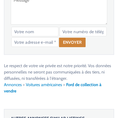
V
e
u
Le respect de votre vie privée est notre priorité. Vos données
i
personnelles ne seront pas communiquées à des tiers, ni
l
diffusées, ni transférées à l'étranger.
l
Annonces
>
Voitures américaines
>
Ford de collection à
e
vendre
z
l
a
i