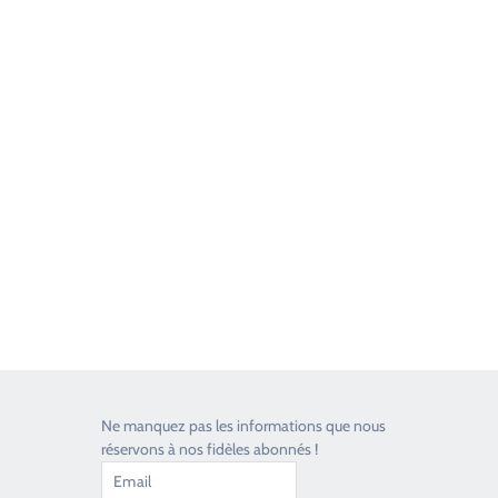
Good Timers Assistance
Toujours heureux d'aider les passionnés
Ne manquez pas les informations que nous
réservons à nos fidèles abonnés !