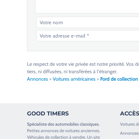
V
e
u
Le respect de votre vie privée est notre priorité. V
i
tiers, ni diffusées, ni transférées à l'étranger.
l
Annonces
>
Voitures américaines
>
Ford de collection
l
e
z
l
GOOD TIMERS
ACCÈS
a
i
Spécialiste des
automobiles classiques
.
Voitures d
s
Petites annonces de
voitures anciennes
.
Annonces 
s
Véhicules de collection
à vendre. Un site