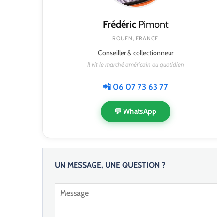
Frédéric
Pimont
ROUEN, FRANCE
Conseiller & collectionneur
Il vit le marché américain au quotidien
📲 06 07 73 63 77
💬 WhatsApp
UN MESSAGE, UNE QUESTION ?