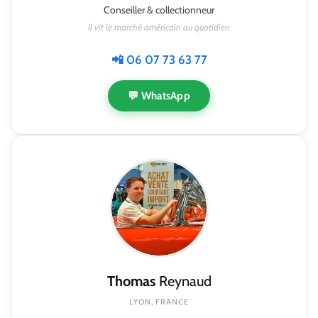
Conseiller & collectionneur
Il vit le marché américain au quotidien
📲 06 07 73 63 77
💬 WhatsApp
Thomas
Reynaud
LYON, FRANCE