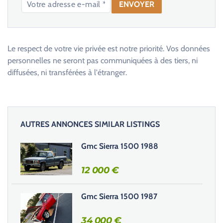
V
e
u
Le respect de votre vie privée est notre priorité. Vos données
i
personnelles ne seront pas communiquées à des tiers, ni
l
diffusées, ni transférées à l'étranger.
l
e
z
l
AUTRES ANNONCES SIMILAR LISTINGS
a
i
Gmc Sierra 1500 1988
s
s
12 000
€
e
r
Gmc Sierra 1500 1987
c
e
34 000
€
c