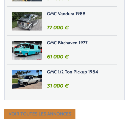
h
GMC Vandura 1988
a
m
17 000
€
p
v
i
GMC Birchaven 1977
d
e
61 000
€
.
GMC 1/2 Ton Pickup 1984
31 000
€
VOIR TOUTES LES ANNONCES