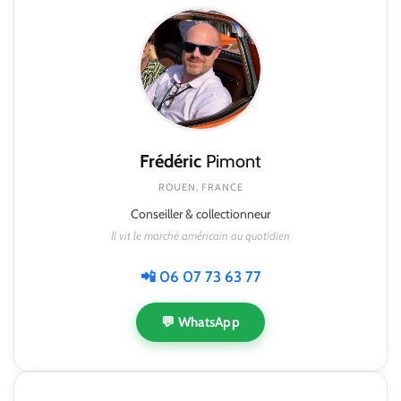
Frédéric
Pimont
ROUEN, FRANCE
Conseiller & collectionneur
Il vit le marché américain au quotidien
📲 06 07 73 63 77
💬 WhatsApp