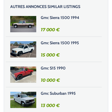
l
AUTRES ANNONCES SIMILAR LISTINGS
a
i
Gmc Sierra 1500 1994
s
s
17 000
€
e
r
Gmc Sierra 1500 1995
c
e
15 000
€
c
h
Gmc S15 1990
a
m
10 000
€
p
v
i
Gmc Suburban 1995
d
e
13 000
€
.