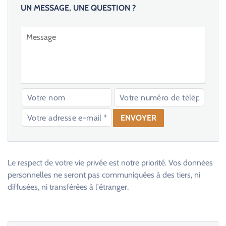
UN MESSAGE, UNE QUESTION ?
V
e
u
Le respect de votre vie privée est notre priorité. Vos données
i
personnelles ne seront pas communiquées à des tiers, ni
l
diffusées, ni transférées à l'étranger.
l
e
z