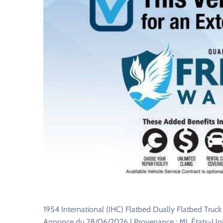
1954 International (IHC) Flatbed Dually Flatbed Truc
Annonce du 28/06/2026 | Provenance : MI, États-Unis