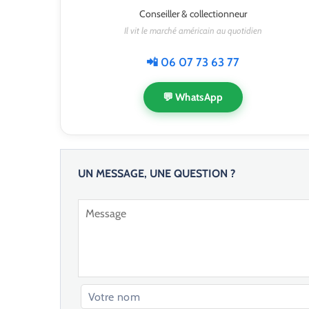
Conseiller & collectionneur
Il vit le marché américain au quotidien
📲 06 07 73 63 77
💬 WhatsApp
UN MESSAGE, UNE QUESTION ?