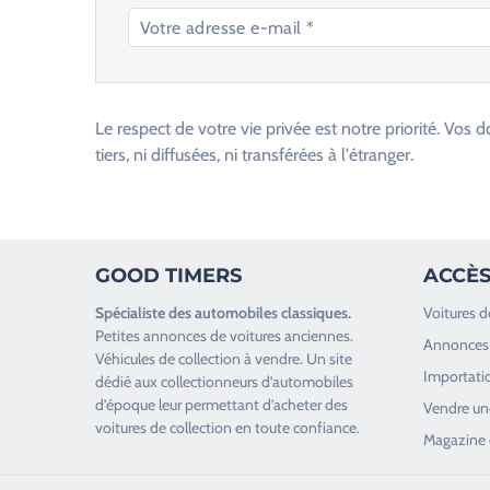
V
e
u
Le respect de votre vie privée est notre priorité. V
i
tiers, ni diffusées, ni transférées à l'étranger.
l
l
e
z
GOOD TIMERS
ACCÈS
l
a
Spécialiste des
automobiles classiques
.
Voitures d
i
Petites annonces de
voitures anciennes
.
Annonces 
s
Véhicules de collection
à vendre. Un site
Importatio
s
dédié aux collectionneurs d’
automobiles
d’époque
leur permettant d’acheter des
e
Vendre une
voitures de collection en toute confiance.
r
Magazine 
c
e