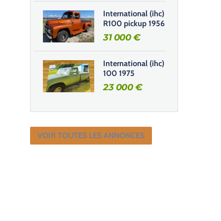
International (ihc)
R100 pickup 1956
31 000
€
International (ihc)
100 1975
23 000
€
VOIR TOUTES LES ANNONCES