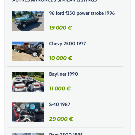
a
i
96 ford f250 power stroke 1996
s
s
19 000
€
e
r
Chevy 2500 1977
c
e
10 000
€
c
h
Bayliner 1990
a
m
11 000
€
p
v
i
S-10 1987
d
e
29 000
€
.
Ram 2500 1995