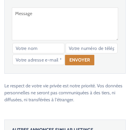
V
e
u
Le respect de votre vie privée est notre priorité. Vos données
i
personnelles ne seront pas communiquées à des tiers, ni
l
diffusées, ni transférées à l'étranger.
l
e
z
l
AUTRES ANNONCES SIMILAR LISTINGS