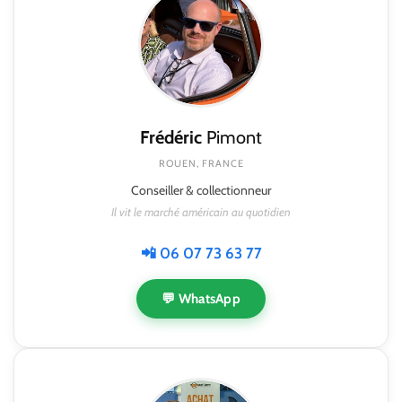
Frédéric
Pimont
ROUEN, FRANCE
Conseiller & collectionneur
Il vit le marché américain au quotidien
📲 06 07 73 63 77
💬 WhatsApp