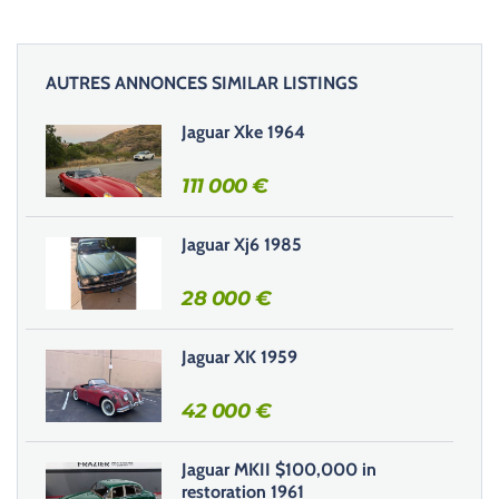
e
z
l
AUTRES ANNONCES SIMILAR LISTINGS
a
i
Jaguar Xke 1964
s
s
111 000
€
e
r
Jaguar Xj6 1985
c
e
28 000
€
c
h
Jaguar XK 1959
a
m
42 000
€
p
v
i
Jaguar MKII $100,000 in
d
restoration 1961