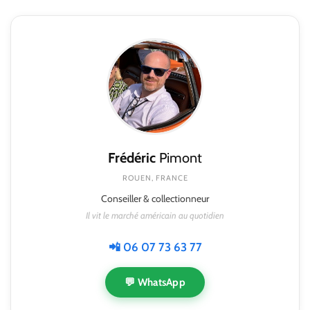
Frédéric
Pimont
ROUEN, FRANCE
Conseiller & collectionneur
Il vit le marché américain au quotidien
📲 06 07 73 63 77
💬 WhatsApp