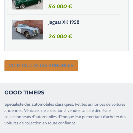
e
54 000
€
.
Jaguar XK 1958
24 000
€
VOIR TOUTES LES ANNONCES
GOOD TIMERS
Spécialiste des
automobiles classiques
.
Petites annonces de
voitures
anciennes
.
Véhicules de collection
à vendre. Un site dédié aux
collectionneurs d’
automobiles d’époque
leur permettant d’acheter des
voitures de collection en toute confiance.