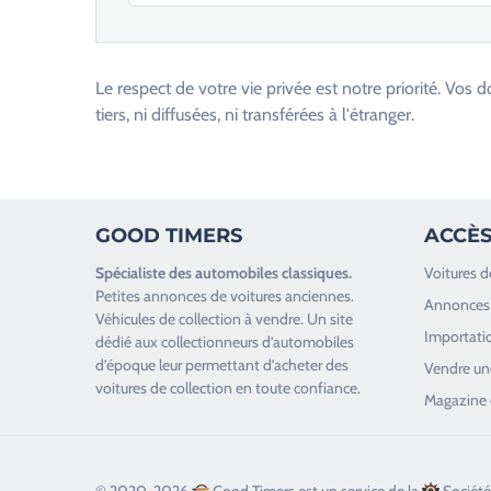
V
e
u
Le respect de votre vie privée est notre priorité. V
i
tiers, ni diffusées, ni transférées à l'étranger.
l
l
e
z
GOOD TIMERS
ACCÈS
l
a
Spécialiste des
automobiles classiques
.
Voitures d
i
Petites annonces de
voitures anciennes
.
Annonces 
s
Véhicules de collection
à vendre. Un site
Importatio
s
dédié aux collectionneurs d’
automobiles
d’époque
leur permettant d’acheter des
e
Vendre une
voitures de collection en toute confiance.
r
Magazine 
c
e
c