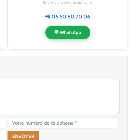
18 ans à importer ce qu'il aime
📲 06 50 60 70 06
💬 WhatsApp