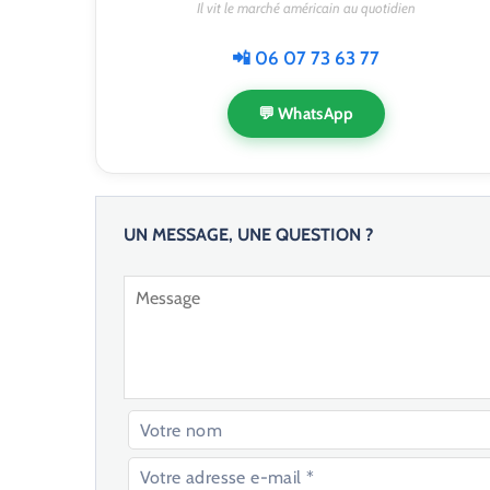
Il vit le marché américain au quotidien
📲 06 07 73 63 77
💬 WhatsApp
UN MESSAGE, UNE QUESTION ?