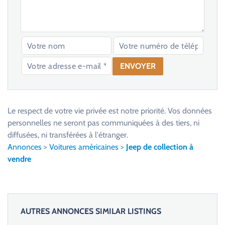
V
e
u
Le respect de votre vie privée est notre priorité. Vos données
i
personnelles ne seront pas communiquées à des tiers, ni
l
diffusées, ni transférées à l'étranger.
l
Annonces
>
Voitures américaines
>
Jeep de collection à
e
vendre
z
l
a
i
AUTRES ANNONCES SIMILAR LISTINGS
s