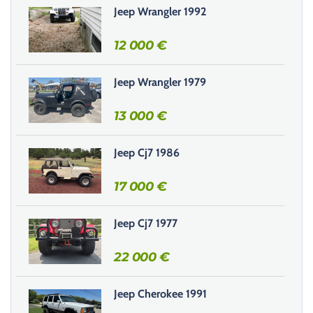
s
Jeep Wrangler 1992
e
r
12 000
€
c
e
Jeep Wrangler 1979
c
h
13 000
€
a
m
Jeep Cj7 1986
p
v
17 000
€
i
d
e
Jeep Cj7 1977
.
22 000
€
Jeep Cherokee 1991