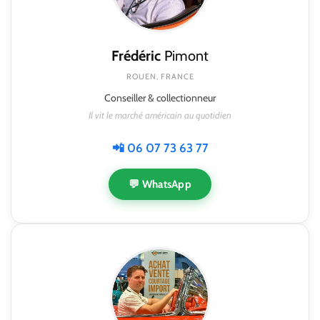
Frédéric
Pimont
ROUEN, FRANCE
Conseiller & collectionneur
Il vit le marché américain au quotidien
📲 06 07 73 63 77
💬 WhatsApp