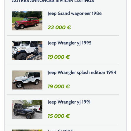
AUTRES ANNONCES SIMILAR LISTINGS
s
s
Jeep Grand wagoneer 1986
e
r
22 000
€
c
e
Jeep Wrangler yj 1995
c
h
19 000
€
a
m
Jeep Wrangler splash edition 1994
p
v
19 000
€
i
d
e
Jeep Wrangler yj 1991
.
15 000
€