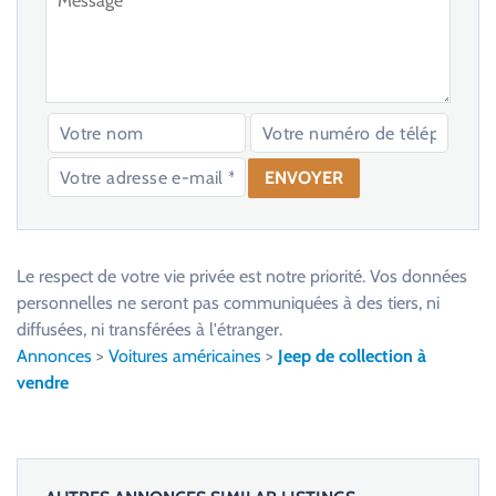
V
e
u
Le respect de votre vie privée est notre priorité. Vos données
i
personnelles ne seront pas communiquées à des tiers, ni
l
diffusées, ni transférées à l'étranger.
l
Annonces
>
Voitures américaines
>
Jeep de collection à
e
vendre
z
l
a
i