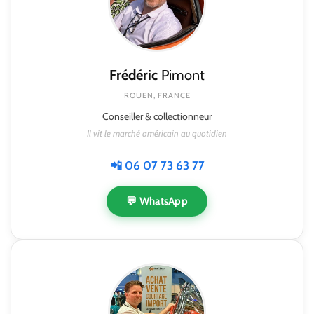
Frédéric
Pimont
ROUEN, FRANCE
Conseiller & collectionneur
Il vit le marché américain au quotidien
📲 06 07 73 63 77
💬 WhatsApp