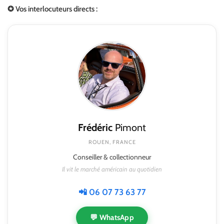
✪ Vos interlocuteurs directs :
Frédéric
Pimont
ROUEN, FRANCE
Conseiller & collectionneur
Il vit le marché américain au quotidien
📲 06 07 73 63 77
💬 WhatsApp