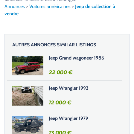
l
Annonces
>
Voitures américaines
>
Jeep de collection à
e
vendre
z
l
a
i
AUTRES ANNONCES SIMILAR LISTINGS
s
s
Jeep Grand wagoneer 1986
e
r
22 000
€
c
e
Jeep Wrangler 1992
c
h
12 000
€
a
m
Jeep Wrangler 1979
p
v
13 000
€
i