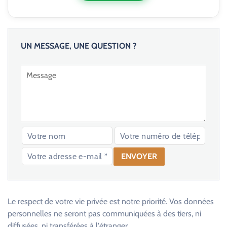
UN MESSAGE, UNE QUESTION ?
V
e
u
Le respect de votre vie privée est notre priorité. Vos données
i
personnelles ne seront pas communiquées à des tiers, ni
l
diffusées, ni transférées à l'étranger.