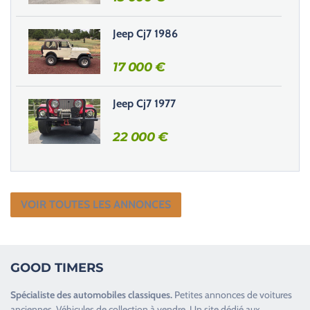
d
e
Jeep Cj7 1986
.
17 000
€
Jeep Cj7 1977
22 000
€
VOIR TOUTES LES ANNONCES
GOOD TIMERS
Spécialiste des
automobiles classiques
.
Petites annonces de
voitures
anciennes
.
Véhicules de collection
à vendre. Un site dédié aux