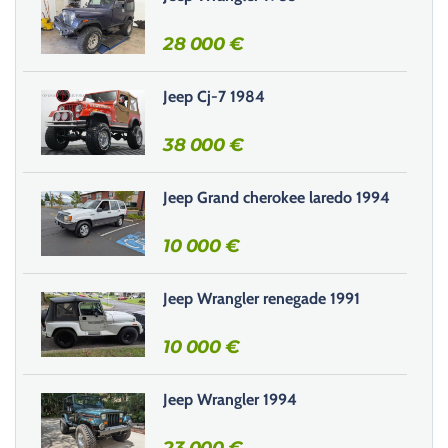
e
r
28 000
€
c
e
Jeep Cj-7 1984
c
h
38 000
€
a
m
Jeep Grand cherokee laredo 1994
p
v
10 000
€
i
d
e
Jeep Wrangler renegade 1991
.
10 000
€
Jeep Wrangler 1994
23 000
€