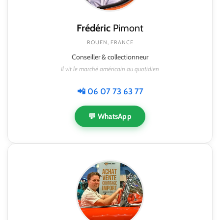
Frédéric
Pimont
ROUEN, FRANCE
Conseiller & collectionneur
Il vit le marché américain au quotidien
📲 06 07 73 63 77
💬 WhatsApp