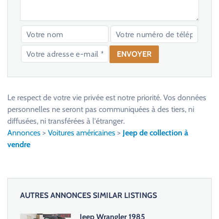
V
e
u
Le respect de votre vie privée est notre priorité. Vos données
i
personnelles ne seront pas communiquées à des tiers, ni
l
diffusées, ni transférées à l'étranger.
l
Annonces
>
Voitures américaines
>
Jeep de collection à
e
vendre
z
l
a
i
AUTRES ANNONCES SIMILAR LISTINGS
s
s
Jeep Wrangler 1985