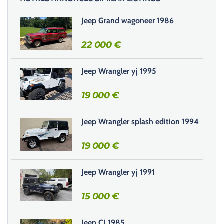
s
s
Jeep Grand wagoneer 1986
e
r
22 000
€
c
e
Jeep Wrangler yj 1995
c
h
19 000
€
a
m
Jeep Wrangler splash edition 1994
p
v
19 000
€
i
d
e
Jeep Wrangler yj 1991
.
15 000
€
Jeep CJ 1985