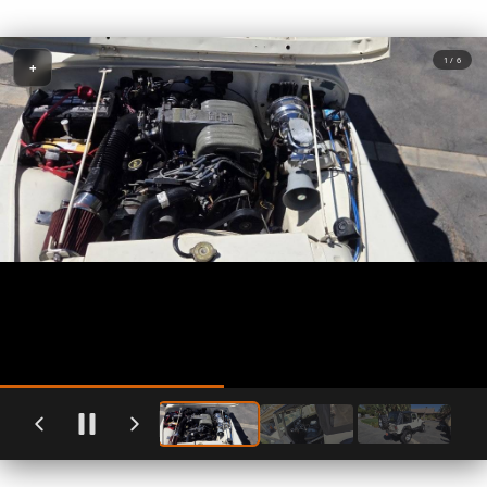
1 / 6
+