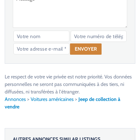
V
e
u
Le respect de votre vie privée est notre priorité. Vos données
i
personnelles ne seront pas communiquées à des tiers, ni
l
diffusées, ni transférées à l'étranger.
l
Annonces
>
Voitures américaines
>
Jeep de collection à
e
vendre
z
l
a
i
AUTRES ANNONCES SIMILAR LISTINGS