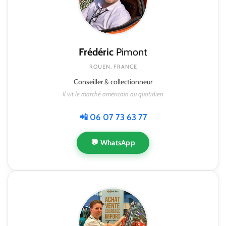
Frédéric
Pimont
ROUEN, FRANCE
Conseiller & collectionneur
Il vit le marché américain au quotidien
📲 06 07 73 63 77
💬 WhatsApp