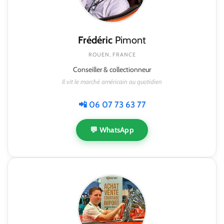
Frédéric
Pimont
ROUEN, FRANCE
Conseiller & collectionneur
Il vit le marché américain au quotidien
📲 06 07 73 63 77
💬 WhatsApp