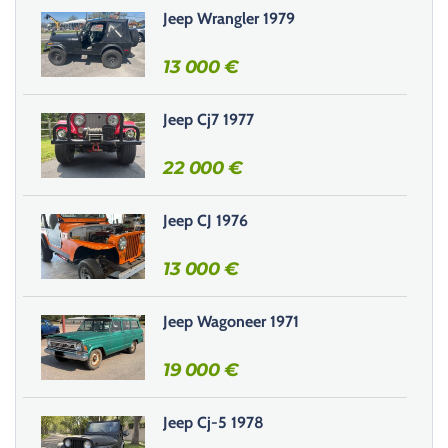
s
Jeep Wrangler 1979
e
r
13 000
€
c
e
Jeep Cj7 1977
c
h
22 000
€
a
m
Jeep CJ 1976
p
v
13 000
€
i
d
e
Jeep Wagoneer 1971
.
19 000
€
Jeep Cj-5 1978