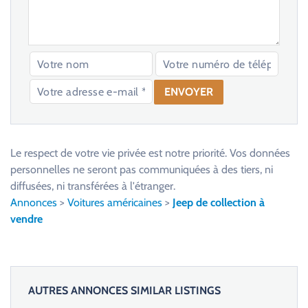
V
e
u
Le respect de votre vie privée est notre priorité. Vos données
i
personnelles ne seront pas communiquées à des tiers, ni
l
diffusées, ni transférées à l'étranger.
l
Annonces
>
Voitures américaines
>
Jeep de collection à
e
vendre
z
l
a
i
AUTRES ANNONCES SIMILAR LISTINGS
s