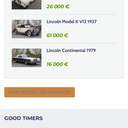
26 000
€
p
v
i
Lincoln Model K V12 1937
d
e
61 000
€
.
Lincoln Continental 1979
16 000
€
VOIR TOUTES LES ANNONCES
GOOD TIMERS