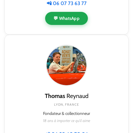
📲 06 07 73 63 77
💬 WhatsApp
Thomas
Reynaud
LYON, FRANCE
Fondateur & collectionneur
18 ans à importer ce qu'il aime