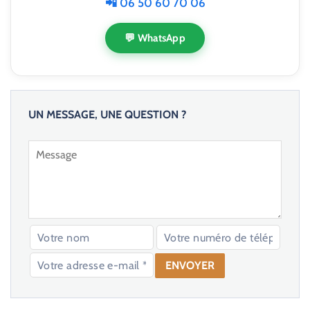
📲 06 50 60 70 06
💬 WhatsApp
UN MESSAGE, UNE QUESTION ?
V
e