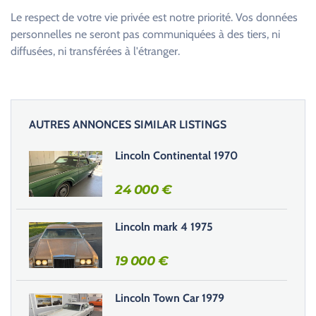
u
Le respect de votre vie privée est notre priorité. Vos données
i
personnelles ne seront pas communiquées à des tiers, ni
l
diffusées, ni transférées à l'étranger.
l
e
z
l
AUTRES ANNONCES SIMILAR LISTINGS
a
i
Lincoln Continental 1970
s
s
24 000
€
e
r
Lincoln mark 4 1975
c
e
19 000
€
c
h
Lincoln Town Car 1979
a
m