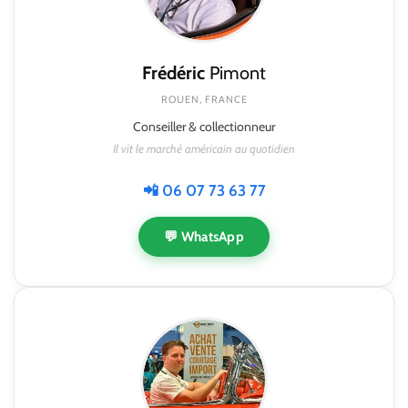
Frédéric
Pimont
ROUEN, FRANCE
Conseiller & collectionneur
Il vit le marché américain au quotidien
📲 06 07 73 63 77
💬 WhatsApp