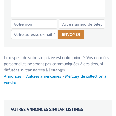
V
e
u
Le respect de votre vie privée est notre priorité. Vos données
i
personnelles ne seront pas communiquées à des tiers, ni
l
diffusées, ni transférées à l'étranger.
l
Annonces
>
Voitures américaines
>
Mercury de collection à
e
vendre
z
l
a
i
AUTRES ANNONCES SIMILAR LISTINGS
s