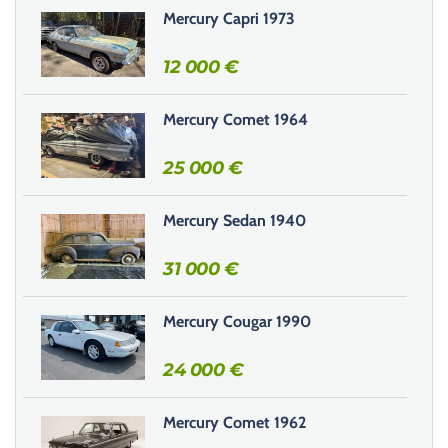
s
Mercury Capri 1973
e
r
12 000
€
c
e
Mercury Comet 1964
c
h
25 000
€
a
m
Mercury Sedan 1940
p
v
31 000
€
i
d
e
Mercury Cougar 1990
.
24 000
€
Mercury Comet 1962