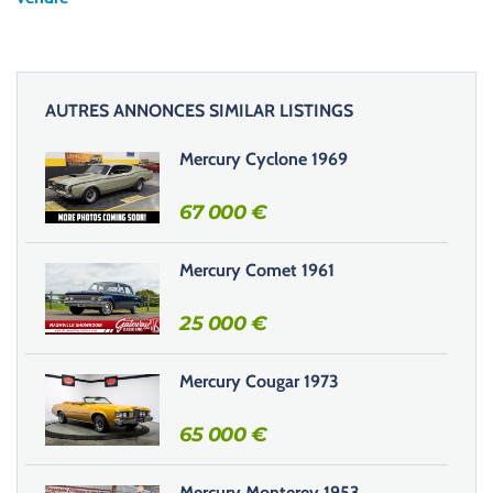
z
l
a
i
AUTRES ANNONCES SIMILAR LISTINGS
s
s
Mercury Cyclone 1969
e
r
67 000
€
c
e
Mercury Comet 1961
c
h
25 000
€
a
m
Mercury Cougar 1973
p
v
65 000
€
i
d
e
Mercury Monterey 1953