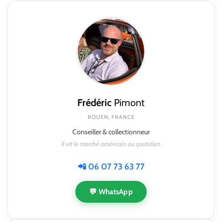
Frédéric
Pimont
ROUEN, FRANCE
Conseiller & collectionneur
Il vit le marché américain au quotidien
📲 06 07 73 63 77
💬 WhatsApp