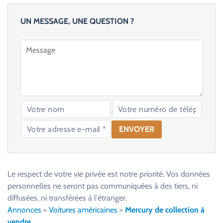
UN MESSAGE, UNE QUESTION ?
V
e
u
Le respect de votre vie privée est notre priorité. Vos données
i
personnelles ne seront pas communiquées à des tiers, ni
l
diffusées, ni transférées à l'étranger.
l
Annonces
>
Voitures américaines
>
Mercury de collection à
e
vendre