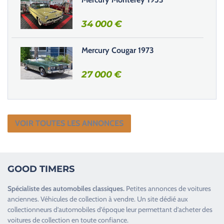
.
34 000
€
Mercury Cougar 1973
27 000
€
VOIR TOUTES LES ANNONCES
GOOD TIMERS
Spécialiste des
automobiles classiques
.
Petites annonces de
voitures
anciennes
.
Véhicules de collection
à vendre. Un site dédié aux
collectionneurs d’
automobiles d’époque
leur permettant d’acheter des
voitures de collection en toute confiance.