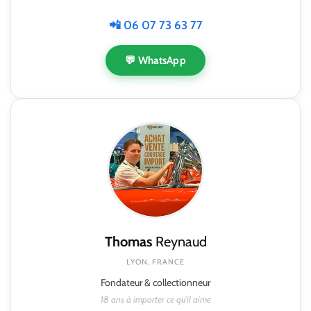
📲 06 07 73 63 77
💬 WhatsApp
Thomas
Reynaud
LYON, FRANCE
Fondateur & collectionneur
18 ans à importer ce qu'il aime