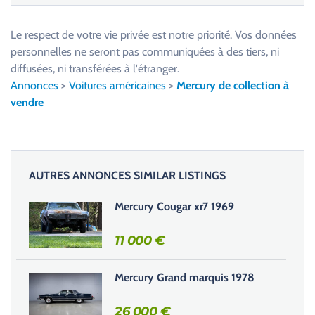
e
u
Le respect de votre vie privée est notre priorité. Vos données
i
personnelles ne seront pas communiquées à des tiers, ni
l
diffusées, ni transférées à l'étranger.
l
Annonces
>
Voitures américaines
>
Mercury de collection à
e
vendre
z
l
a
i
AUTRES ANNONCES SIMILAR LISTINGS
s
s
Mercury Cougar xr7 1969
e
r
11 000
€
c
e
Mercury Grand marquis 1978
c
h
26 000
€
a