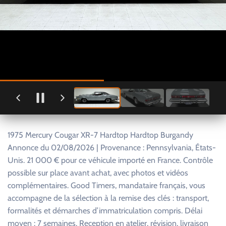
1975 Mercury Cougar XR-7 Hardtop Hardtop Burgandy
Annonce du 02/08/2026 | Provenance : Pennsylvania, États-
Unis. 21 000 € pour ce véhicule importé en France. Contrôle
possible sur place avant achat, avec photos et vidéos
complémentaires. Good Timers, mandataire français, vous
accompagne de la sélection à la remise des clés : transport,
formalités et démarches d’immatriculation compris. Délai
moyen : 7 semaines. Reception en atelier, révision, livraison