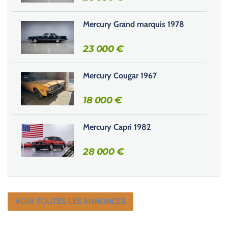
m
Mercury Grand marquis 1978
p
v
23 000
€
i
d
e
Mercury Cougar 1967
.
18 000
€
Mercury Capri 1982
28 000
€
VOIR TOUTES LES ANNONCES