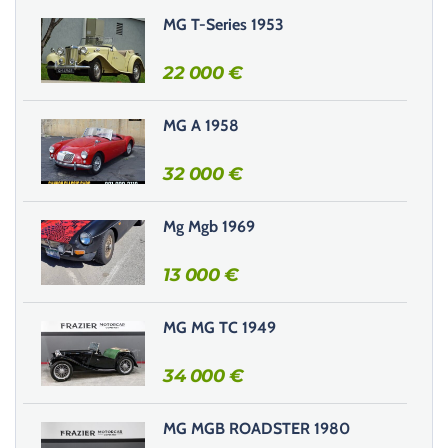
i
MG T-Series 1953
s
s
22 000
€
e
r
MG A 1958
c
e
32 000
€
c
h
Mg Mgb 1969
a
m
13 000
€
p
v
i
MG MG TC 1949
d
e
34 000
€
.
MG MGB ROADSTER 1980