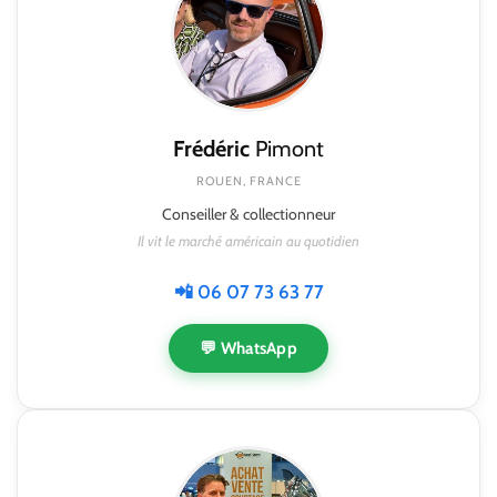
Frédéric
Pimont
ROUEN, FRANCE
Conseiller & collectionneur
Il vit le marché américain au quotidien
📲 06 07 73 63 77
💬 WhatsApp