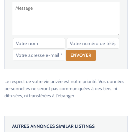
V
e
u
Le respect de votre vie privée est notre priorité. Vos données
i
personnelles ne seront pas communiquées à des tiers, ni
l
diffusées, ni transférées à l'étranger.
l
e
z
l
AUTRES ANNONCES SIMILAR LISTINGS
a