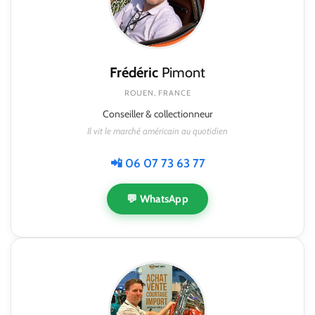
Frédéric
Pimont
ROUEN, FRANCE
Conseiller & collectionneur
Il vit le marché américain au quotidien
📲 06 07 73 63 77
💬 WhatsApp