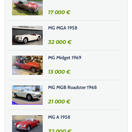
s
s
17 000
€
e
r
MG MGA 1958
c
e
32 000
€
c
h
MG Midget 1969
a
m
13 000
€
p
v
i
MG MGB Roadster 1968
d
e
21 000
€
.
MG A 1958
32 000
€