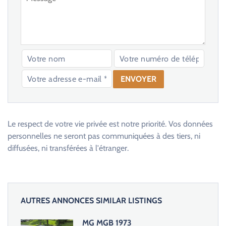
V
e
u
Le respect de votre vie privée est notre priorité. Vos données
i
personnelles ne seront pas communiquées à des tiers, ni
l
diffusées, ni transférées à l'étranger.
l
e
z
l
AUTRES ANNONCES SIMILAR LISTINGS
a
i
MG MGB 1973