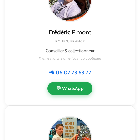
Frédéric
Pimont
ROUEN, FRANCE
Conseiller & collectionneur
Il vit le marché américain au quotidien
📲 06 07 73 63 77
💬 WhatsApp