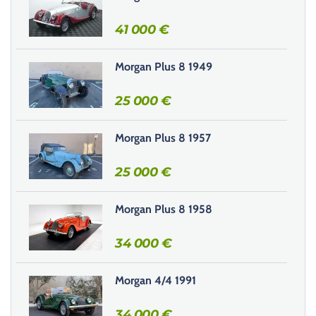
s
s
41 000
€
e
r
Morgan Plus 8 1949
c
e
25 000
€
c
h
Morgan Plus 8 1957
a
m
25 000
€
p
v
i
Morgan Plus 8 1958
d
e
34 000
€
.
Morgan 4/4 1991
34 000
€