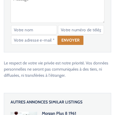
V
e
u
Le respect de votre vie privée est notre priorité. Vos données
i
personnelles ne seront pas communiquées à des tiers, ni
l
diffusées, ni transférées à l'étranger.
l
e
z
l
AUTRES ANNONCES SIMILAR LISTINGS
a
i
Morgan Plus 8 1961