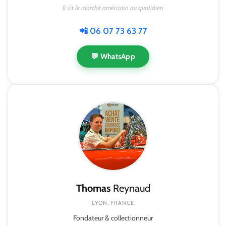
Il vit le marché américain au quotidien
📲 06 07 73 63 77
💬 WhatsApp
Thomas
Reynaud
LYON, FRANCE
Fondateur & collectionneur