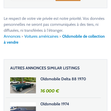
V
e
u
Le respect de votre vie privée est notre priorité. Vos données
i
personnelles ne seront pas communiquées à des tiers, ni
l
diffusées, ni transférées à l'étranger.
l
Annonces
>
Voitures américaines
>
Oldsmobile de collection
e
à vendre
z
l
a
i
AUTRES ANNONCES SIMILAR LISTINGS
s
s
Oldsmobile Delta 88 1970
e
r
16 000
€
c
e
Oldsmobile 1974
c