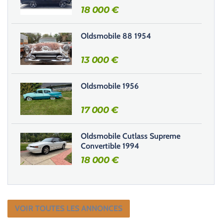
h
18 000
€
a
m
Oldsmobile 88 1954
p
v
13 000
€
i
d
e
Oldsmobile 1956
.
17 000
€
Oldsmobile Cutlass Supreme
Convertible 1994
18 000
€
VOIR TOUTES LES ANNONCES