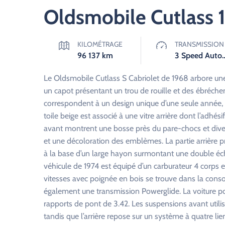
Oldsmobile Cutlass 
KILOMÉTRAGE
TRANSMISSION
96 137
km
3 Speed Auto
Le Oldsmobile Cutlass S Cabriolet de 1968 arbore un
un capot présentant un trou de rouille et des ébréche
correspondent à un design unique d’une seule année, 
toile beige est associé à une vitre arrière dont l’adhési
avant montrent une bosse près du pare-chocs et diver
et une décoloration des emblèmes. La partie arrière p
à la base d’un large hayon surmontant une double é
véhicule de 1974 est équipé d’un carburateur 4 corps 
vitesses avec poignée en bois se trouve dans la conso
également une transmission Powerglide. La voiture poss
rapports de pont de 3.42. Les suspensions avant utilis
tandis que l’arrière repose sur un système à quatre lie