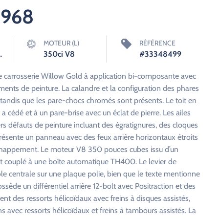
1968
MOTEUR (L)
RÉFÉRENCE
matique
350ci V8
#33348499
e carrosserie Willow Gold à application bi-composante avec
ments de peinture. La calandre et la configuration des phares
tandis que les pare-chocs chromés sont présents. Le toit en
f a cédé et à un pare-brise avec un éclat de pierre. Les ailes
s défauts de peinture incluant des égratignures, des cloques
résente un panneau avec des feux arrière horizontaux étroits
chappement. Le moteur V8 350 pouces cubes issu d’un
et couplé à une boîte automatique TH400. Le levier de
le centrale sur une plaque polie, bien que le texte mentionne
ède un différentiel arrière 12-bolt avec Positraction et des
ent des ressorts hélicoïdaux avec freins à disques assistés,
ns avec ressorts hélicoïdaux et freins à tambours assistés. La