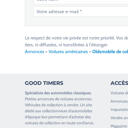
V
e
u
Le respect de votre vie privée est notre priorité. V
i
tiers, ni diffusées, ni transférées à l'étranger.
l
Annonces
>
Voitures américaines
>
Oldsmobile de col
l
e
z
l
GOOD TIMERS
ACCÈS
a
i
Spécialiste des
automobiles classiques
.
Voitures d
s
Petites annonces de
voitures anciennes
.
Annonces 
s
Véhicules de collection
à vendre. Un site
Importatio
e
dédié aux collectionneurs d’
automobiles
d’époque
leur permettant d’acheter des
r
Vendre une
voitures de collection en toute confiance.
c
Magazine 