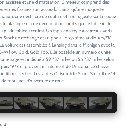
n assistée et une climatisation. L’intérieur comprend des
et des fissures sur l’accoudoir, ainsi qu’une moquette
ration, une déchirure de couture et une rugosité sur la coque
s le plastique et une décoloration, tandis que le tableau de
u pli du tableau central. Un tapis en vinyle à carreaux verts
per Stock de rechange et un pneu. Le système audio AM/FM
La voiture est assemblée à Lansing dans le Michigan avec la
8-Willow Gold, Gold Top. Elle possède un numéro d’unité
ilométrage est indiqué à 59 737 miles ou 56 737 miles selon
puis 1973 et provient initialement de l’Arizona. Le châssis
conditions sèches. Les jantes Oldsmobile Super Stock II de 14
t de moulures d’ouverture de roue.
1 / 29
Gold