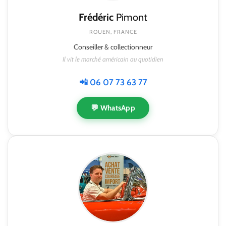
Frédéric
Pimont
ROUEN, FRANCE
Conseiller & collectionneur
Il vit le marché américain au quotidien
📲 06 07 73 63 77
💬 WhatsApp