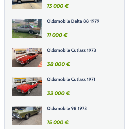
r
13 000
€
c
e
Oldsmobile Delta 88 1979
c
h
11 000
€
a
m
Oldsmobile Cutlass 1973
p
v
38 000
€
i
d
e
Oldsmobile Cutlass 1971
.
33 000
€
Oldsmobile 98 1973
15 000
€