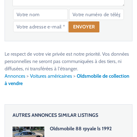
V
e
u
Le respect de votre vie privée est notre priorité. Vos données
i
personnelles ne seront pas communiquées à des tiers, ni
l
diffusées, ni transférées à l'étranger.
l
Annonces
>
Voitures américaines
>
Oldsmobile de collection
e
à vendre
z
l
a
i
AUTRES ANNONCES SIMILAR LISTINGS
s
s
Oldsmobile 88 rpyale ls 1992
e