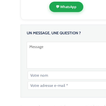
💬 WhatsApp
UN MESSAGE, UNE QUESTION ?
V
e
u