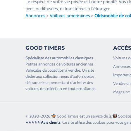
Le respect de votre vie privée est notre priorité. V
i
tiers, ni diffusées, ni transférées à l'étranger.
l
Annonces
>
Voitures américaines
>
Oldsmobile de col
l
e
z
l
GOOD TIMERS
ACCÈS
a
i
Spécialiste des
automobiles classiques
.
Voitures d
s
Petites annonces de
voitures anciennes
.
Annonces 
s
Véhicules de collection
à vendre. Un site
Importatio
e
dédié aux collectionneurs d’
automobiles
d’époque
leur permettant d’acheter des
r
Vendre une
voitures de collection en toute confiance.
c
Magazine 
e
c
h
© 2020-2026
Good Timers est un service de la
Société
a
⭐⭐⭐⭐⭐ Avis clients
. Ce site utilise des cookies pour vous gar
m