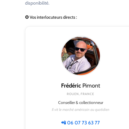
disponibilité.
✪ Vos interlocuteurs directs :
Frédéric
Pimont
ROUEN, FRANCE
Conseiller & collectionneur
Il vit le marché américain au quotidien
📲 06 07 73 63 77