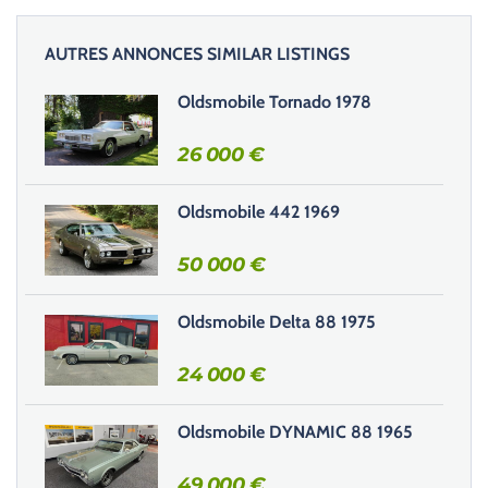
a
i
AUTRES ANNONCES SIMILAR LISTINGS
s
s
Oldsmobile Tornado 1978
e
r
26 000
€
c
e
Oldsmobile 442 1969
c
h
50 000
€
a
m
Oldsmobile Delta 88 1975
p
v
24 000
€
i
d
e
Oldsmobile DYNAMIC 88 1965
.
49 000
€