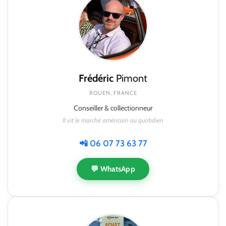
Frédéric
Pimont
ROUEN, FRANCE
Conseiller & collectionneur
Il vit le marché américain au quotidien
📲 06 07 73 63 77
💬 WhatsApp