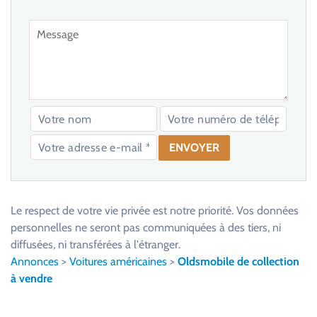
V
e
u
Le respect de votre vie privée est notre priorité. Vos données
i
personnelles ne seront pas communiquées à des tiers, ni
l
diffusées, ni transférées à l'étranger.
l
Annonces
>
Voitures américaines
>
Oldsmobile de collection
e
à vendre
z
l