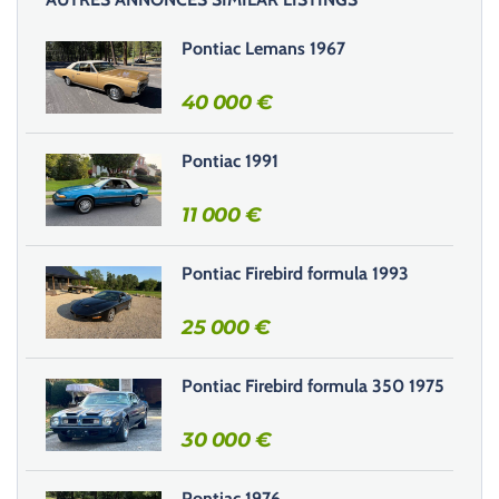
s
s
Pontiac Lemans 1967
e
r
40 000
€
c
e
Pontiac 1991
c
h
11 000
€
a
m
Pontiac Firebird formula 1993
p
v
25 000
€
i
d
e
Pontiac Firebird formula 350 1975
.
30 000
€
Pontiac 1976