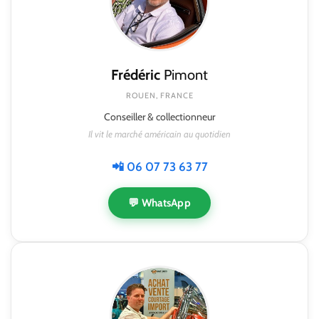
Frédéric
Pimont
ROUEN, FRANCE
Conseiller & collectionneur
Il vit le marché américain au quotidien
📲 06 07 73 63 77
💬 WhatsApp