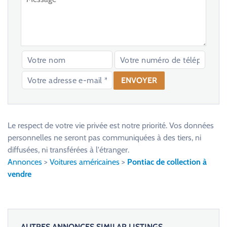
V
e
u
Le respect de votre vie privée est notre priorité. Vos données
i
personnelles ne seront pas communiquées à des tiers, ni
l
diffusées, ni transférées à l'étranger.
l
Annonces
>
Voitures américaines
>
Pontiac de collection à
e
vendre
z
l
a
i
AUTRES ANNONCES SIMILAR LISTINGS