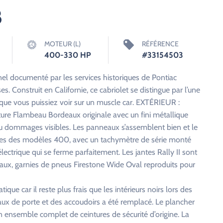
8
MOTEUR (L)
RÉFÉRENCE
400-330 HP
#33154503
nel documenté par les services historiques de Pontiac
. Construit en Californie, ce cabriolet se distingue par l’une
ue vous puissiez voir sur un muscle car. EXTÉRIEUR :
ture Flambeau Bordeaux originale avec un fini métallique
le ou dommages visibles. Les panneaux s’assemblent bien et le
iques des modèles 400, avec un tachymètre de série monté
lectrique qui se ferme parfaitement. Les jantes Rally II sont
naux, garnies de pneus Firestone Wide Oval reproduits pour
tique car il reste plus frais que les intérieurs noirs lors des
aux de porte et des accoudoirs a été remplacé. Le plancher
 ensemble complet de ceintures de sécurité d’origine. La