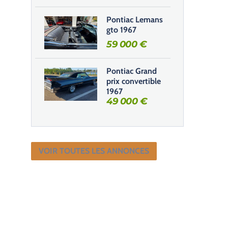
Pontiac Lemans
gto 1967
59 000
€
Pontiac Grand
prix convertible
1967
49 000
€
VOIR TOUTES LES ANNONCES