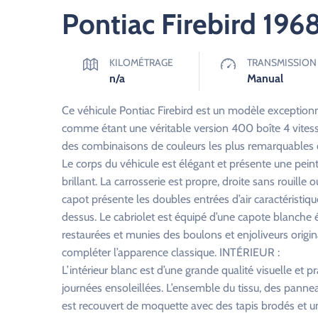
Pontiac Firebird 196
KILOMÉTRAGE
TRANSMISSION
n/a
Manual
Ce véhicule Pontiac Firebird est un modèle exception
comme étant une véritable version 400 boîte 4 vitesses
des combinaisons de couleurs les plus remarquables q
Le corps du véhicule est élégant et présente une pein
brillant. La carrosserie est propre, droite sans rouil
capot présente les doubles entrées d’air caractérist
dessus. Le cabriolet est équipé d’une capote blanche é
restaurées et munies des boulons et enjoliveurs origi
compléter l’apparence classique. INTÉRIEUR :
L’intérieur blanc est d’une grande qualité visuelle et pra
journées ensoleillées. L’ensemble du tissu, des panne
est recouvert de moquette avec des tapis brodés et un