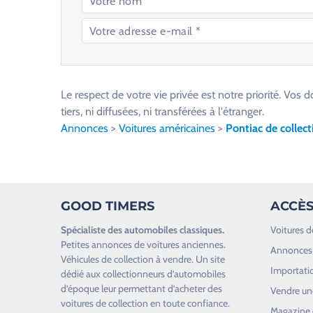
V
e
u
Le respect de votre vie privée est notre priorité. V
i
tiers, ni diffusées, ni transférées à l'étranger.
l
Annonces
>
Voitures américaines
>
Pontiac de collect
l
e
z
l
GOOD TIMERS
ACCÈS
a
i
Spécialiste des
automobiles classiques
.
Voitures d
s
Petites annonces de
voitures anciennes
.
Annonces 
s
Véhicules de collection
à vendre. Un site
Importatio
e
dédié aux collectionneurs d’
automobiles
d’époque
leur permettant d’acheter des
r
Vendre une
voitures de collection en toute confiance.
c
Magazine 