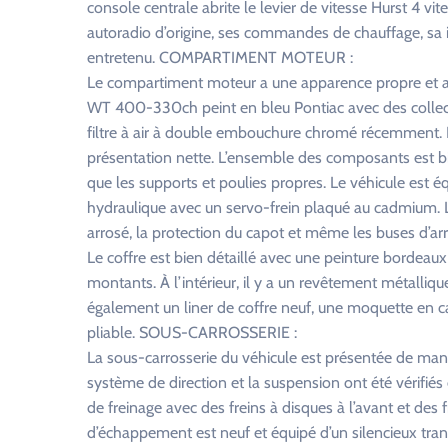
console centrale abrite le levier de vitesse Hurst 4 v
autoradio d’origine, ses commandes de chauffage, sa i
entretenu. COMPARTIMENT MOTEUR :
Le compartiment moteur a une apparence propre et aut
WT 400-330ch peint en bleu Pontiac avec des collecte
filtre à air à double embouchure chromé récemment.
présentation nette. L’ensemble des composants est bie
que les supports et poulies propres. Le véhicule est éq
hydraulique avec un servo-frein plaqué au cadmium.
arrosé, la protection du capot et même les buses d’ar
Le coffre est bien détaillé avec une peinture bordeaux
montants. À l’intérieur, il y a un revêtement métalliqu
également un liner de coffre neuf, une moquette en 
pliable. SOUS-CARROSSERIE :
La sous-carrosserie du véhicule est présentée de man
système de direction et la suspension ont été vérifié
de freinage avec des freins à disques à l’avant et des 
d’échappement est neuf et équipé d’un silencieux tran