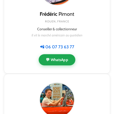
Frédéric
Pimont
ROUEN, FRANCE
Conseiller & collectionneur
Il vit le marché américain au quotidien
📲 06 07 73 63 77
💬 WhatsApp