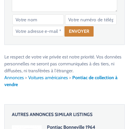
V
e
u
Le respect de votre vie privée est notre priorité. Vos données
i
personnelles ne seront pas communiquées à des tiers, ni
l
diffusées, ni transférées à l'étranger.
l
Annonces
>
Voitures américaines
>
Pontiac de collection à
e
vendre
z
l
a
i
AUTRES ANNONCES SIMILAR LISTINGS
s
s
Pontiac Bonneville 1964