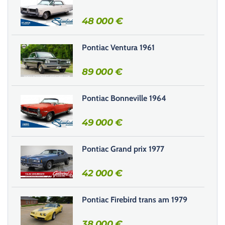
e
r
48 000
€
c
e
Pontiac Ventura 1961
c
h
89 000
€
a
m
Pontiac Bonneville 1964
p
v
49 000
€
i
d
e
Pontiac Grand prix 1977
.
42 000
€
Pontiac Firebird trans am 1979
38 000
€