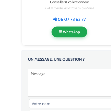
Conseiller & collectionneur
Il vit le marché américain au quotidien
📲 06 07 73 63 77
💬 WhatsApp
UN MESSAGE, UNE QUESTION ?