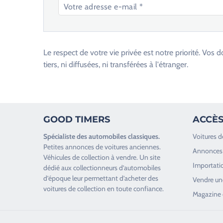
V
e
u
Le respect de votre vie privée est notre priorité. V
i
tiers, ni diffusées, ni transférées à l'étranger.
l
l
e
z
GOOD TIMERS
ACCÈS
l
a
Spécialiste des
automobiles classiques
.
Voitures d
i
Petites annonces de
voitures anciennes
.
Annonces 
s
Véhicules de collection
à vendre. Un site
Importatio
s
dédié aux collectionneurs d’
automobiles
d’époque
leur permettant d’acheter des
e
Vendre une
voitures de collection en toute confiance.
r
Magazine 
c
e