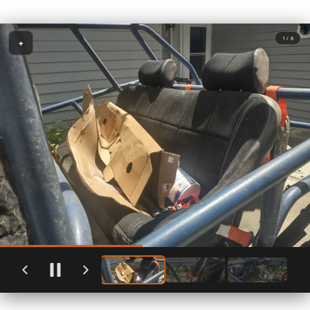
1 / 8
+