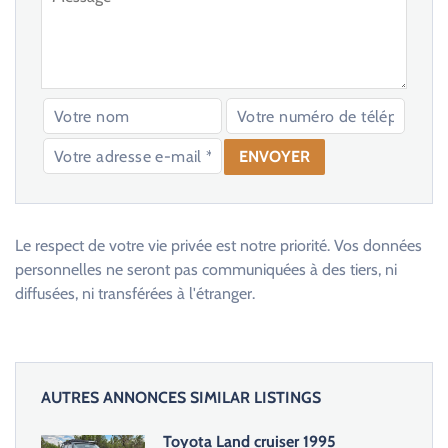
V
e
u
Le respect de votre vie privée est notre priorité. Vos données
i
personnelles ne seront pas communiquées à des tiers, ni
l
diffusées, ni transférées à l'étranger.
l
e
z
l
AUTRES ANNONCES SIMILAR LISTINGS
a
i
Toyota Land cruiser 1995