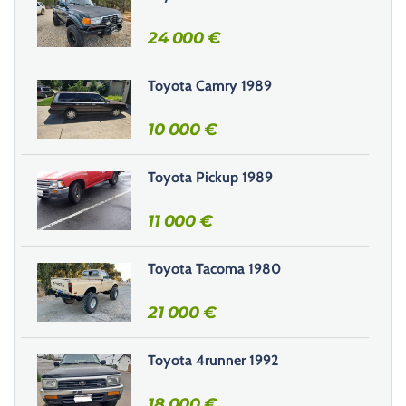
s
s
24 000
€
e
r
Toyota Camry 1989
c
e
10 000
€
c
h
Toyota Pickup 1989
a
m
11 000
€
p
v
i
Toyota Tacoma 1980
d
e
21 000
€
.
Toyota 4runner 1992
18 000
€