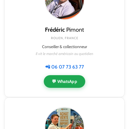
Frédéric
Pimont
ROUEN, FRANCE
Conseiller & collectionneur
Il vit le marché américain au quotidien
📲 06 07 73 63 77
💬 WhatsApp