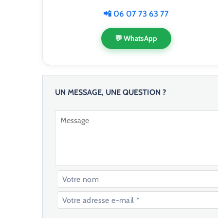
📲 06 07 73 63 77
💬 WhatsApp
UN MESSAGE, UNE QUESTION ?
V