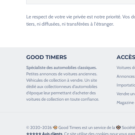
e
u
Le respect de votre vie privée est notre priorité. V
i
tiers, ni diffusées, ni transférées à l'étranger.
l
l
e
z
GOOD TIMERS
ACCÈS
l
a
Spécialiste des
automobiles classiques
.
Voitures d
i
Petites annonces de
voitures anciennes
.
Annonces 
s
Véhicules de collection
à vendre. Un site
Importatio
s
dédié aux collectionneurs d’
automobiles
d’époque
leur permettant d’acheter des
e
Vendre une
voitures de collection en toute confiance.
r
Magazine 
c
e
c
© 2020-2026
Good Timers est un service de la
Société
h
⭐⭐⭐⭐⭐ Avis clients
. Ce site utilise des cookies pour vous gar