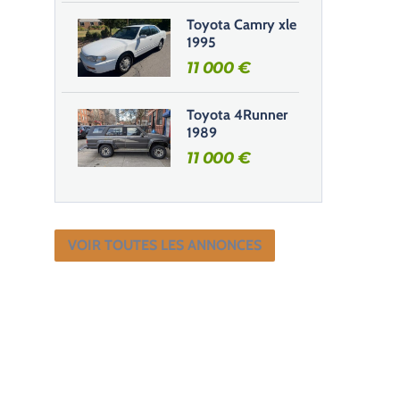
Toyota Camry xle
1995
11 000
€
Toyota 4Runner
1989
11 000
€
VOIR TOUTES LES ANNONCES