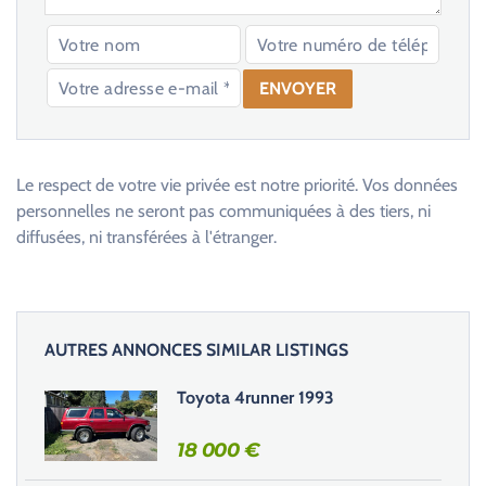
V
e
u
Le respect de votre vie privée est notre priorité. Vos données
i
personnelles ne seront pas communiquées à des tiers, ni
l
diffusées, ni transférées à l'étranger.
l
e
z
l
AUTRES ANNONCES SIMILAR LISTINGS
a
i
Toyota 4runner 1993
s
s
18 000
€
e