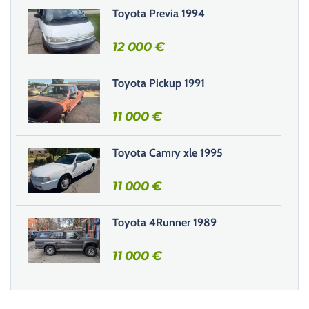
r
Toyota Previa 1994
c
e
12 000
€
c
h
Toyota Pickup 1991
a
m
11 000
€
p
v
i
Toyota Camry xle 1995
d
e
11 000
€
.
Toyota 4Runner 1989
11 000
€