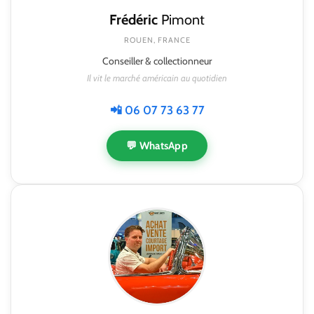
Frédéric
Pimont
ROUEN, FRANCE
Conseiller & collectionneur
Il vit le marché américain au quotidien
📲 06 07 73 63 77
💬 WhatsApp