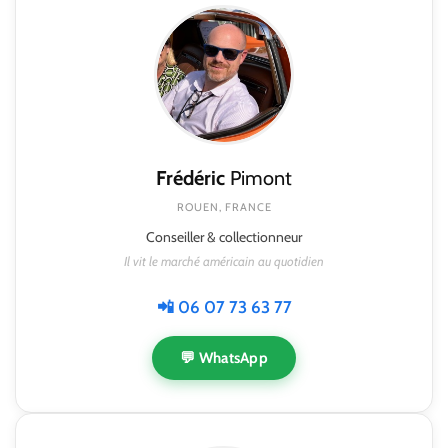
Frédéric
Pimont
ROUEN, FRANCE
Conseiller & collectionneur
Il vit le marché américain au quotidien
📲 06 07 73 63 77
💬 WhatsApp