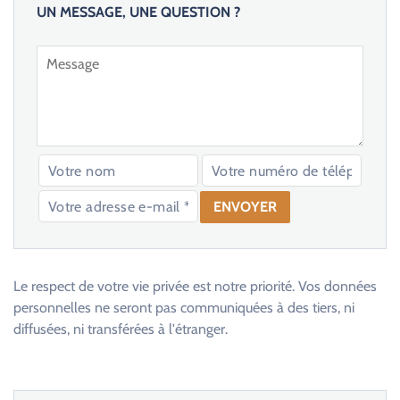
UN MESSAGE, UNE QUESTION ?
V
e
u
Le respect de votre vie privée est notre priorité. Vos données
i
personnelles ne seront pas communiquées à des tiers, ni
l
diffusées, ni transférées à l'étranger.
l
e
z