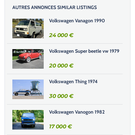
l
AUTRES ANNONCES SIMILAR LISTINGS
a
i
Volkswagen Vanagon 1990
s
s
24 000
€
e
r
Volkswagen Super beetle vw 1979
c
e
20 000
€
c
h
Volkswagen Thing 1974
a
m
30 000
€
p
v
i
Volkswagen Vanogon 1982
d
e
17 000
€
.