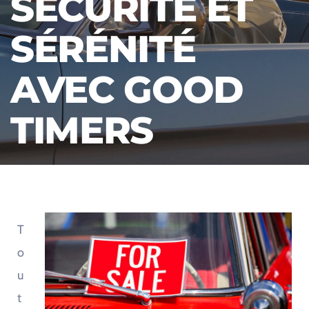
SÉCURITÉ ET
SÉRÉNITÉ
AVEC GOOD
TIMERS
T
o
u
t