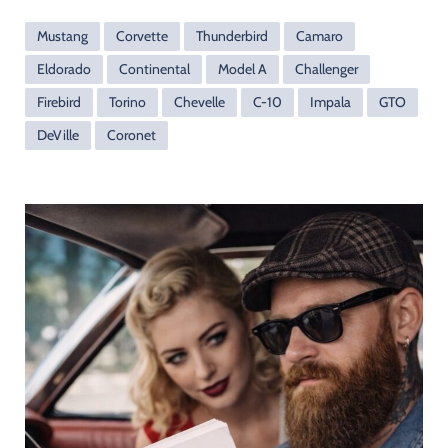
Mustang
Corvette
Thunderbird
Camaro
Eldorado
Continental
Model A
Challenger
Firebird
Torino
Chevelle
C-10
Impala
GTO
DeVille
Coronet