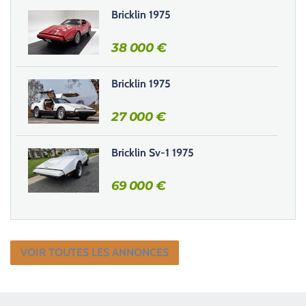
r
Bricklin 1975
c
e
38 000
€
c
h
Bricklin 1975
a
m
27 000
€
p
v
i
Bricklin Sv-1 1975
d
e
69 000
€
.
VOIR TOUTES LES ANNONCES