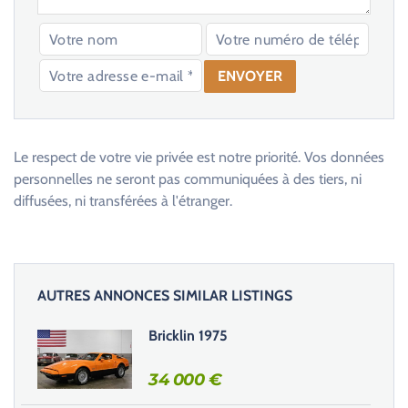
V
e
u
Le respect de votre vie privée est notre priorité. Vos données
i
personnelles ne seront pas communiquées à des tiers, ni
l
diffusées, ni transférées à l'étranger.
l
e
z
l
AUTRES ANNONCES SIMILAR LISTINGS
a
i
Bricklin 1975
s
s
34 000
€
e