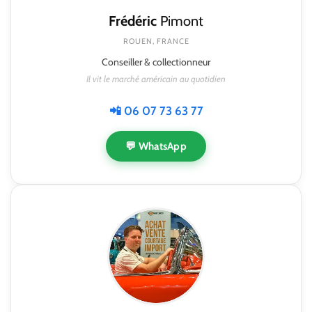
Frédéric
Pimont
ROUEN, FRANCE
Conseiller & collectionneur
Il vit le marché américain au quotidien
📲 06 07 73 63 77
💬 WhatsApp