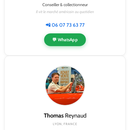
Conseiller & collectionneur
Il vit le marché américain au quotidien
📲 06 07 73 63 77
💬 WhatsApp
Thomas
Reynaud
LYON, FRANCE