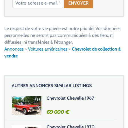
V
e
u
Le respect de votre vie privée est notre priorité. Vos données
i
personnelles ne seront pas communiquées à des tiers, ni
l
diffusées, ni transférées à l'étranger.
l
Annonces
>
Voitures américaines
>
Chevrolet de collection à
e
vendre
z
l
a
i
AUTRES ANNONCES SIMILAR LISTINGS
s
s
Chevrolet Chevelle 1967
e
r
69 000
€
c
e
Chevrolet Chevelle 1970