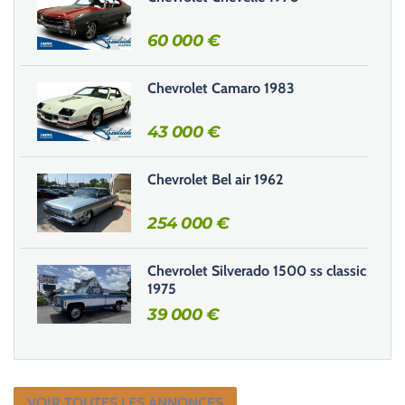
c
h
60 000
€
a
m
Chevrolet Camaro 1983
p
v
43 000
€
i
d
e
Chevrolet Bel air 1962
.
254 000
€
Chevrolet Silverado 1500 ss classic
1975
39 000
€
VOIR TOUTES LES ANNONCES