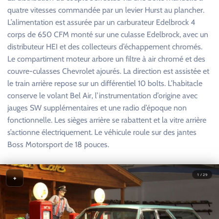
quatre vitesses commandée par un levier Hurst au plancher.
L’alimentation est assurée par un carburateur Edelbrock 4
corps de 650 CFM monté sur une culasse Edelbrock, avec un
distributeur HEI et des collecteurs d’échappement chromés.
Le compartiment moteur arbore un filtre à air chromé et des
couvre-culasses Chevrolet ajourés. La direction est assistée et
le train arrière repose sur un différentiel 10 bolts. L’habitacle
conserve le volant Bel Air, l’instrumentation d’origine avec
jauges SW supplémentaires et une radio d’époque non
fonctionnelle. Les sièges arrière se rabattent et la vitre arrière
s’actionne électriquement. Le véhicule roule sur des jantes
Boss Motorsport de 18 pouces.
1 / 29
+