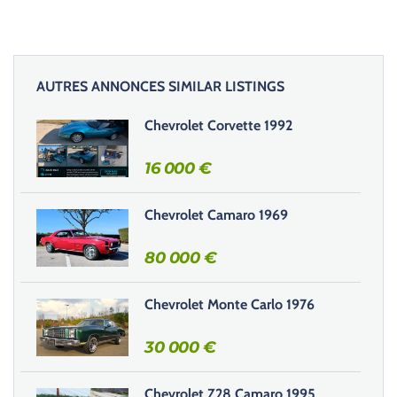
z
l
a
i
AUTRES ANNONCES SIMILAR LISTINGS
s
s
Chevrolet Corvette 1992
e
r
16 000
€
c
e
Chevrolet Camaro 1969
c
h
80 000
€
a
m
Chevrolet Monte Carlo 1976
p
v
30 000
€
i
d
e
Chevrolet Z28 Camaro 1995