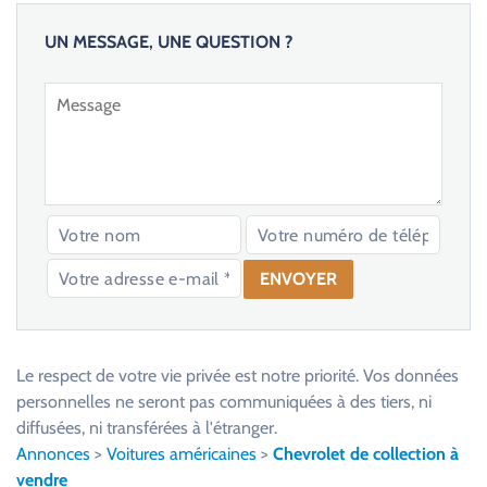
UN MESSAGE, UNE QUESTION ?
V
e
u
Le respect de votre vie privée est notre priorité. Vos données
i
personnelles ne seront pas communiquées à des tiers, ni
l
diffusées, ni transférées à l'étranger.
l
Annonces
>
Voitures américaines
>
Chevrolet de collection à
e
vendre