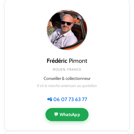
Frédéric
Pimont
ROUEN, FRANCE
Conseiller & collectionneur
Il vit le marché américain au quotidien
📲 06 07 73 63 77
💬 WhatsApp