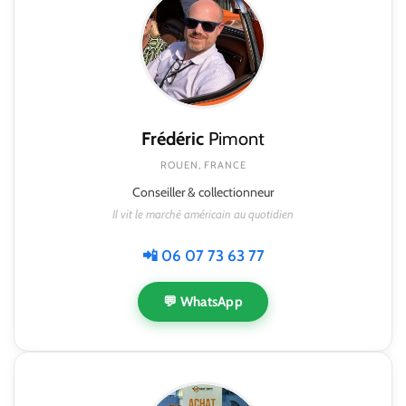
Frédéric
Pimont
ROUEN, FRANCE
Conseiller & collectionneur
Il vit le marché américain au quotidien
📲 06 07 73 63 77
💬 WhatsApp