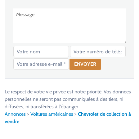
V
e
u
Le respect de votre vie privée est notre priorité. Vos données
i
personnelles ne seront pas communiquées à des tiers, ni
l
diffusées, ni transférées à l'étranger.
l
Annonces
>
Voitures américaines
>
Chevrolet de collection à
e
vendre
z
l