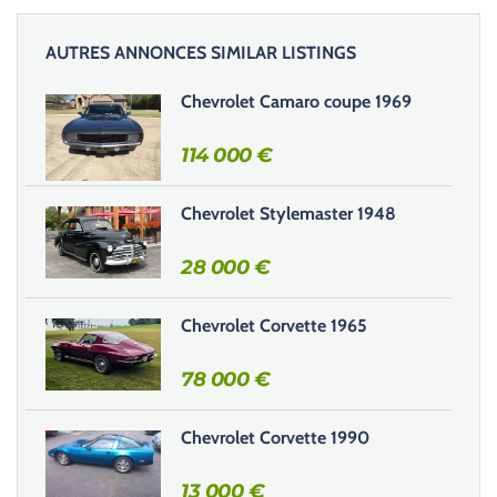
a
i
AUTRES ANNONCES SIMILAR LISTINGS
s
s
Chevrolet Camaro coupe 1969
e
r
114 000
€
c
e
Chevrolet Stylemaster 1948
c
h
28 000
€
a
m
Chevrolet Corvette 1965
p
v
78 000
€
i
d
e
Chevrolet Corvette 1990
.
13 000
€