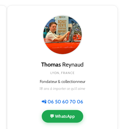
Thomas
Reynaud
LYON, FRANCE
Fondateur & collectionneur
18 ans à importer ce qu'il aime
📲 06 50 60 70 06
💬 WhatsApp