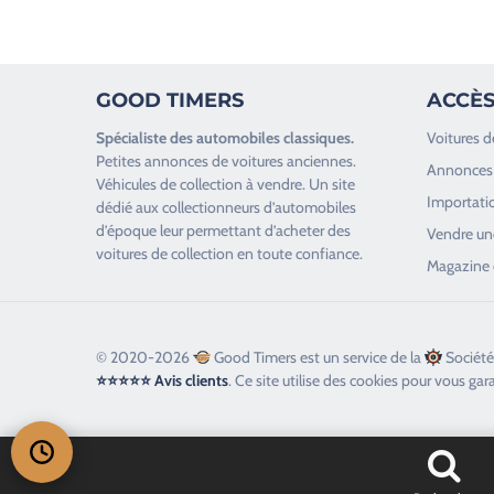
e
z
l
GOOD TIMERS
ACCÈS
a
i
Spécialiste des
automobiles classiques
.
Voitures d
s
Petites annonces de
voitures anciennes
.
Annonces 
s
Véhicules de collection
à vendre. Un site
Importatio
e
dédié aux collectionneurs d’
automobiles
d’époque
leur permettant d’acheter des
r
Vendre une
voitures de collection en toute confiance.
c
Magazine 
e
c
h
© 2020-2026
Good Timers est un service de la
Société
a
⭐⭐⭐⭐⭐ Avis clients
. Ce site utilise des cookies pour vous gar
m
p
v
i