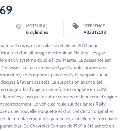
969
MOTEUR (L)
RÉFÉRENCE
8 cylindres
#33312013
ateur 4 corps, d’une culasse refaite en 2012 pour
tor Jr et d’un allumage électronique Mallory. Les gaz
ers et un système double Flow Master. La puissance est
 vitesses. Le train arrière de type 10 bolts arbore des
emment reçu des rapports plus élevés, et s’appuie sur un
t disques à l’avant assistés. La suspension avant a été
en rouge a fait l’objet d’une refonte complète en 2019,
re flambées ainsi que le coffre conservent leur verre d’origine.
nt correctement. Le véhicule roule sur des jantes Rally
se d’une nouvelle moquette et d’un ciel de toit original en
itent le remplacement des garnitures, actuellement recouverts
n parfait état. Ce Chevrolet Camaro de 1969 a été acheté en