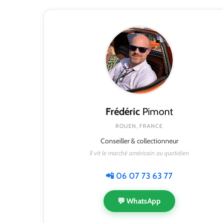
Frédéric
Pimont
ROUEN, FRANCE
Conseiller & collectionneur
Il vit le marché américain au quotidien
📲 06 07 73 63 77
💬 WhatsApp