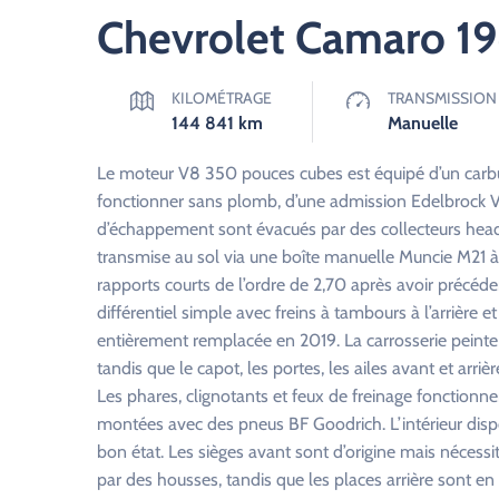
Chevrolet Camaro 1
KILOMÉTRAGE
TRANSMISSION
144 841
km
Manuelle
Le moteur V8 350 pouces cubes est équipé d’un carbur
fonctionner sans plomb, d’une admission Edelbrock Vic
d’échappement sont évacués par des collecteurs head
transmise au sol via une boîte manuelle Muncie M21 à 4
rapports courts de l’ordre de 2,70 après avoir précéd
différentiel simple avec freins à tambours à l’arrière e
entièrement remplacée en 2019. La carrosserie peinte 
tandis que le capot, les portes, les ailes avant et arriè
Les phares, clignotants et feux de freinage fonctionne
montées avec des pneus BF Goodrich. L’intérieur dispo
bon état. Les sièges avant sont d’origine mais nécess
par des housses, tandis que les places arrière sont e