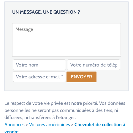
UN MESSAGE, UNE QUESTION ?
V
e
u
Le respect de votre vie privée est notre priorité. Vos données
i
personnelles ne seront pas communiquées à des tiers, ni
l
diffusées, ni transférées à l'étranger.
l
Annonces
>
Voitures américaines
>
Chevrolet de collection à
e
vendre