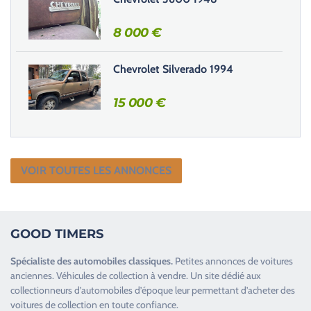
.
8 000
€
Chevrolet Silverado 1994
15 000
€
VOIR TOUTES LES ANNONCES
GOOD TIMERS
Spécialiste des
automobiles classiques
.
Petites annonces de
voitures
anciennes
.
Véhicules de collection
à vendre. Un site dédié aux
collectionneurs d’
automobiles d’époque
leur permettant d’acheter des
voitures de collection en toute confiance.