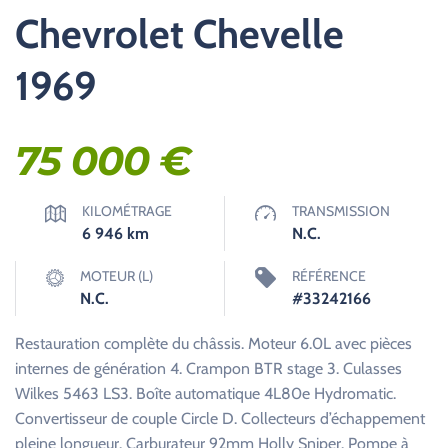
Chevrolet Chevelle
1969
75 000
€
KILOMÉTRAGE
TRANSMISSION
6 946
km
N.C.
MOTEUR (L)
RÉFÉRENCE
N.C.
#33242166
Restauration complète du châssis. Moteur 6.0L avec pièces
internes de génération 4. Crampon BTR stage 3. Culasses
Wilkes 5463 LS3. Boîte automatique 4L80e Hydromatic.
Convertisseur de couple Circle D. Collecteurs d’échappement
pleine longueur. Carburateur 92mm Holly Sniper. Pompe à