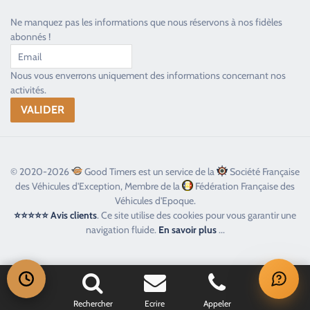
Ne manquez pas les informations que nous réservons à nos fidèles
abonnés !
Nous vous enverrons uniquement des informations concernant nos
activités.
© 2020-2026
Good Timers est un service de la
Société Française
des Véhicules d'Exception, Membre de la
Fédération Française des
Véhicules d'Epoque.
⭐⭐⭐⭐⭐ Avis clients
. Ce site utilise des cookies pour vous garantir une
navigation fluide.
En savoir plus
...
Rechercher
Ecrire
Appeler