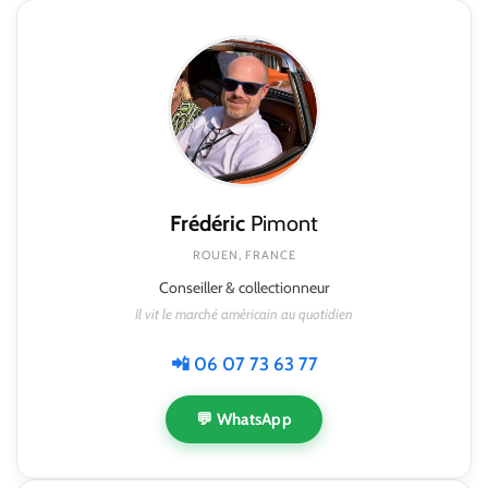
Frédéric
Pimont
ROUEN, FRANCE
Conseiller & collectionneur
Il vit le marché américain au quotidien
📲 06 07 73 63 77
💬 WhatsApp