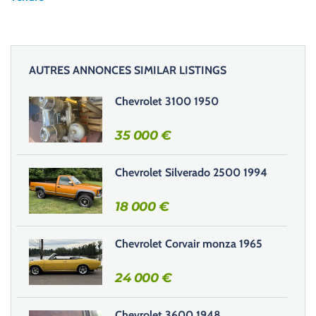
z
l
a
i
AUTRES ANNONCES SIMILAR LISTINGS
s
s
Chevrolet 3100 1950
e
r
35 000
€
c
e
Chevrolet Silverado 2500 1994
c
h
18 000
€
a
m
Chevrolet Corvair monza 1965
p
v
24 000
€
i
d
e
Chevrolet 3600 1948