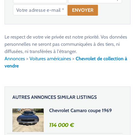
V
e
u
Le respect de votre vie privée est notre priorité. Vos données
i
personnelles ne seront pas communiquées à des tiers, ni
l
diffusées, ni transférées à l'étranger.
l
Annonces
>
Voitures américaines
>
Chevrolet de collection à
e
vendre
z
l
a
i
AUTRES ANNONCES SIMILAR LISTINGS
s
s
Chevrolet Camaro coupe 1969
e
r
114 000
€
c