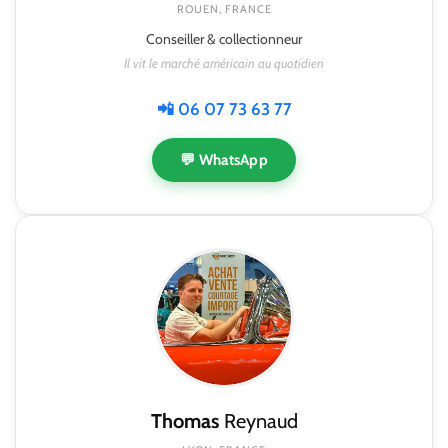
ROUEN, FRANCE
Conseiller & collectionneur
Il vit le marché américain au quotidien
📲 06 07 73 63 77
💬 WhatsApp
Thomas
Reynaud