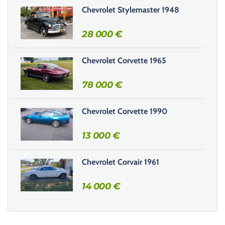
e
Chevrolet Stylemaster 1948
c
h
28 000
€
a
m
Chevrolet Corvette 1965
p
v
78 000
€
i
d
e
Chevrolet Corvette 1990
.
13 000
€
Chevrolet Corvair 1961
14 000
€