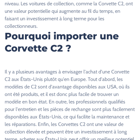
c
niveau. Les voitures de collection, comme la Corvette C2, ont
e
une valeur potentielle qui augmente au fil du temps, en
c
faisant un investissement à long terme pour les
h
collectionneurs.
a
Pourquoi importer une
m
Corvette C2 ?
p
v
i
d
Il y a plusieurs avantages à envisager l'achat d'une Corvette
e
C2 aux États-Unis plutôt qu'en Europe. Tout d'abord, les
.
modèles de C2 sont d'avantage disponibles aux USA, où ils
ont été produits, et il est donc plus facile de trouver un
modèle en bon état. En outre, les professionnels qualifiés
pour l'entretien et les pièces de rechange sont plus facilement
disponibles aux États-Unis, ce qui facilite la maintenance et
les réparations. Enfin, les Corvettes C2 ont une valeur de
collection élevée et peuvent être un investissement à long
terme, acheter aux États-Unis peut offrir un meilleur potentiel