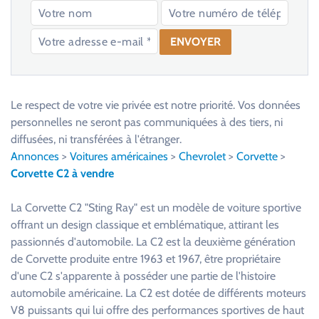
V
e
u
Le respect de votre vie privée est notre priorité. Vos données
i
personnelles ne seront pas communiquées à des tiers, ni
l
diffusées, ni transférées à l'étranger.
l
Annonces
>
Voitures américaines
>
Chevrolet
>
Corvette
>
e
Corvette C2 à vendre
z
l
La Corvette C2 "Sting Ray" est un modèle de voiture sportive
a
offrant un design classique et emblématique, attirant les
i
passionnés d'automobile. La C2 est la deuxième génération
s
de Corvette produite entre 1963 et 1967, être propriétaire
s
d'une C2 s'apparente à posséder une partie de l'histoire
e
automobile américaine. La C2 est dotée de différents moteurs
r
V8 puissants qui lui offre des performances sportives de haut