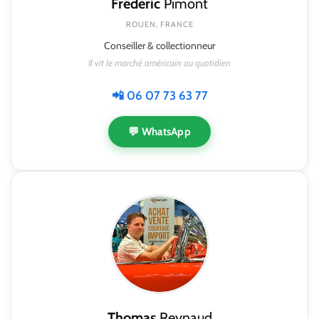
Frédéric
Pimont
ROUEN, FRANCE
Conseiller & collectionneur
Il vit le marché américain au quotidien
📲 06 07 73 63 77
💬 WhatsApp
Thomas
Reynaud